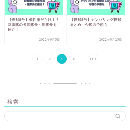
【怪獣8号】個性派だらけ！？
【怪獣8号】ナンバリング怪獣
防衛隊の各部隊長・副隊長を
まとめ！今後の予想も
紹介！
2022年9月5日
2022年8月25日
...
1
2
3
4
110
検索