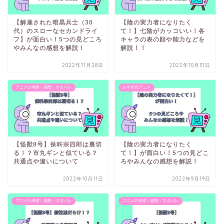
【解雇された暗黒兵士（30
【陰の実力者になりたく
代）のスローなセカンドライ
て！】七陰がカッコいい！各
フ】が面白い！5つの見どころ
キャラの表の顔や能力などを
やみんなの感想を解説！
解説！！
2022年11月28日
2022年10月31日
アニメの考察・感想・ネタバレ
おすすめアニメ
【怪獣8号】保科宗四郎は裏切
【陰の実力者になりたく
る！？市丸ギンと似ている？
て！】が面白い！5つの見どこ
共通点や違いについて
ろやみんなの感想を解説！
2022年10月11日
2022年9月19日
アニメの考察・感想・ネタバレ
アニメの考察・感想・ネタバレ