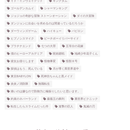
イド・インヴェイデッド
キングダム
ゴールデンカムイ
シャーマンキング
ジョジョの奇妙な冒険 ストーンオーシャン
ダイの大冒険
ダンジョンに出会いを求めるのは間違っているだろうか
ダーウィンズゲーム
ハイキュー
バビロン
ヒプノシスマイク
ピーチボーイリバーサイド
プラチナエンド
七つの大罪
五等分の花嫁
僕のヒーローアカデミア
呪術廻戦
地縛少年花子くん
彼女お借りします
怪物事変
怪獣８号
探偵はもう、死んでいる
月が導く異世界道中
東京BABYLON
死神坊ちゃんと黒メイド
炎炎ノ消防隊
無職転生
痛いのは嫌なので防御力に極振りしたいと思います。
約束のネバーランド
薔薇王の葬列
裏世界ピクニック
転生したらスライムだった件
進撃の巨人
鬼滅の刃