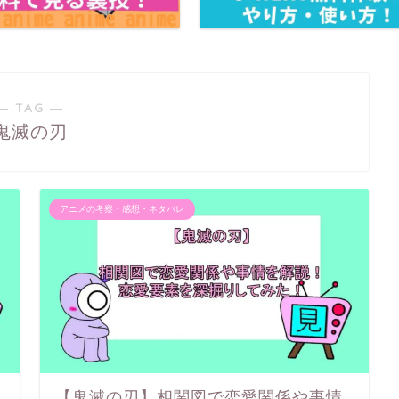
― TAG ―
鬼滅の刃
アニメの考察・感想・ネタバレ
【鬼滅の刃】相関図で恋愛関係や事情