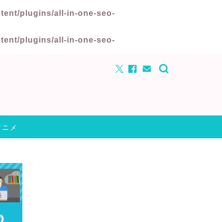
nt/plugins/all-in-one-seo-
nt/plugins/all-in-one-seo-
アニメ