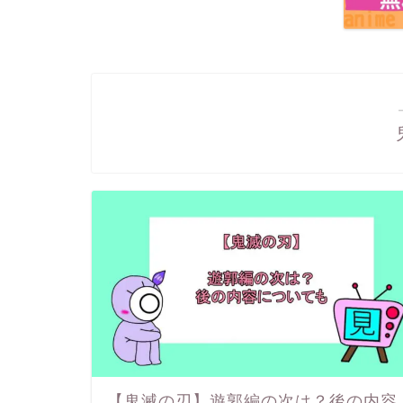
【鬼滅の刃】遊郭編の次は？後の内容