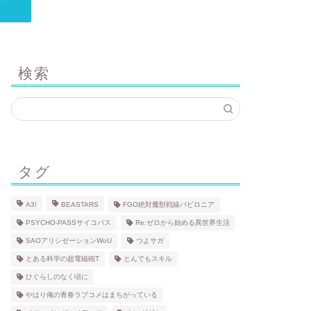
検索
タグ
A3!
BEASTARS
FGO絶対魔獣戦線バビロニア
PSYCHO-PASSサイコパス
Re:ゼロから始める異世界生活
SAOアリシゼーションWoU
つよサガ
とある科学の超電磁砲T
とんでもスキル
ひぐらしのなく頃に
やはり俺の青春ラブコメはまちがっている