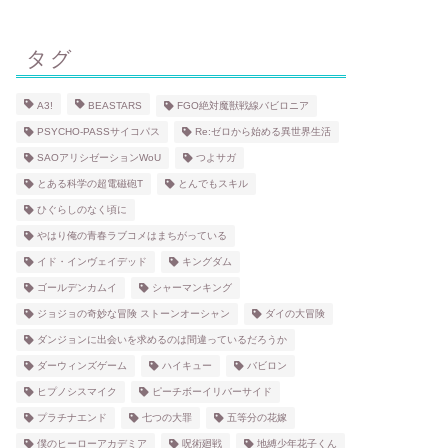
タグ
A3!
BEASTARS
FGO絶対魔獣戦線バビロニア
PSYCHO-PASSサイコパス
Re:ゼロから始める異世界生活
SAOアリシゼーションWoU
つよサガ
とある科学の超電磁砲T
とんでもスキル
ひぐらしのなく頃に
やはり俺の青春ラブコメはまちがっている
イド・インヴェイデッド
キングダム
ゴールデンカムイ
シャーマンキング
ジョジョの奇妙な冒険 ストーンオーシャン
ダイの大冒険
ダンジョンに出会いを求めるのは間違っているだろうか
ダーウィンズゲーム
ハイキュー
バビロン
ヒプノシスマイク
ピーチボーイリバーサイド
プラチナエンド
七つの大罪
五等分の花嫁
僕のヒーローアカデミア
呪術廻戦
地縛少年花子くん