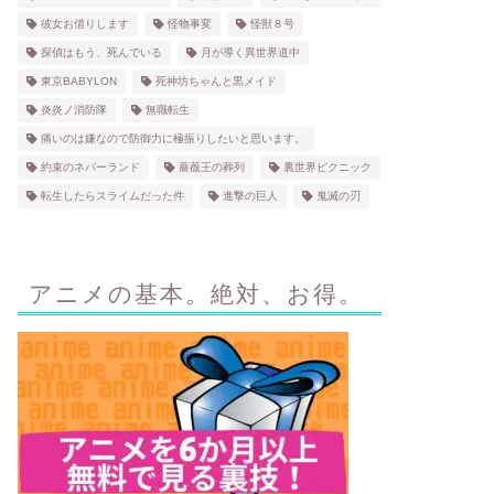
彼女お借りします
怪物事変
怪獣８号
探偵はもう、死んでいる
月が導く異世界道中
東京BABYLON
死神坊ちゃんと黒メイド
炎炎ノ消防隊
無職転生
痛いのは嫌なので防御力に極振りしたいと思います。
約束のネバーランド
薔薇王の葬列
裏世界ピクニック
転生したらスライムだった件
進撃の巨人
鬼滅の刃
アニメの基本。絶対、お得。