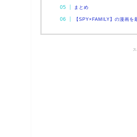
まとめ
【SPY×FAMILY】の漫画を
ス