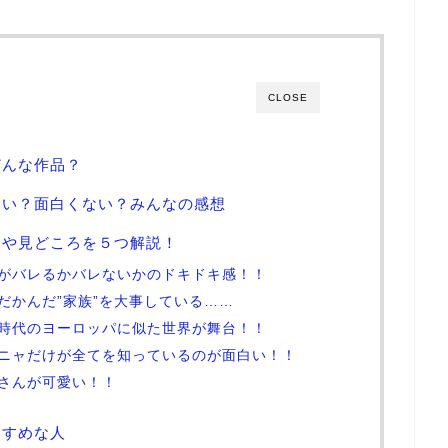
CLOSE
どんな作品？
白い？面白くない？みんなの感想
力や見どころを５つ解説！
体がバレるかバレないかのドキドキ感！！
だかんだ”家族”を大事している……
戦時代のヨーロッパに似た世界が舞台！！
ーニャだけが全てを知っているのが面白い！！
さんが可愛い！！
すすめな人