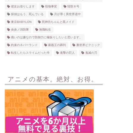
彼女お借りします
怪物事変
怪獣８号
探偵はもう、死んでいる
月が導く異世界道中
東京BABYLON
死神坊ちゃんと黒メイド
炎炎ノ消防隊
無職転生
痛いのは嫌なので防御力に極振りしたいと思います。
約束のネバーランド
薔薇王の葬列
裏世界ピクニック
転生したらスライムだった件
進撃の巨人
鬼滅の刃
アニメの基本。絶対、お得。