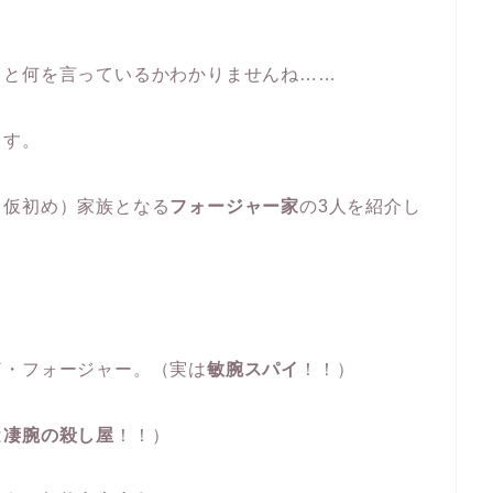
ると何を言っているかわかりませんね……
ます。
（仮初め）家族となる
フォージャー家
の3人を紹介し
ド
・フォージャー。（実は
敏腕スパイ
！！）
は
凄腕の殺し屋
！！）