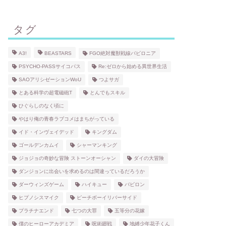
タグ
A3!
BEASTARS
FGO絶対魔獣戦線バビロニア
PSYCHO-PASSサイコパス
Re:ゼロから始める異世界生活
SAOアリシゼーションWoU
つよサガ
とある科学の超電磁砲T
とんでもスキル
ひぐらしのなく頃に
やはり俺の青春ラブコメはまちがっている
イド・インヴェイデッド
キングダム
ゴールデンカムイ
シャーマンキング
ジョジョの奇妙な冒険 ストーンオーシャン
ダイの大冒険
ダンジョンに出会いを求めるのは間違っているだろうか
ダーウィンズゲーム
ハイキュー
バビロン
ヒプノシスマイク
ピーチボーイリバーサイド
プラチナエンド
七つの大罪
五等分の花嫁
僕のヒーローアカデミア
呪術廻戦
地縛少年花子くん