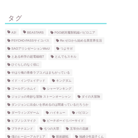
タグ
A3!
BEASTARS
FGO絶対魔獣戦線バビロニア
PSYCHO-PASSサイコパス
Re:ゼロから始める異世界生活
SAOアリシゼーションWoU
つよサガ
とある科学の超電磁砲T
とんでもスキル
ひぐらしのなく頃に
やはり俺の青春ラブコメはまちがっている
イド・インヴェイデッド
キングダム
ゴールデンカムイ
シャーマンキング
ジョジョの奇妙な冒険 ストーンオーシャン
ダイの大冒険
ダンジョンに出会いを求めるのは間違っているだろうか
ダーウィンズゲーム
ハイキュー
バビロン
ヒプノシスマイク
ピーチボーイリバーサイド
プラチナエンド
七つの大罪
五等分の花嫁
僕のヒーローアカデミア
呪術廻戦
地縛少年花子くん