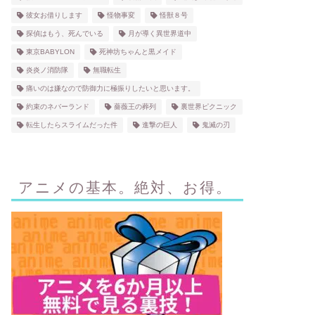
彼女お借りします
怪物事変
怪獣８号
探偵はもう、死んでいる
月が導く異世界道中
東京BABYLON
死神坊ちゃんと黒メイド
炎炎ノ消防隊
無職転生
痛いのは嫌なので防御力に極振りしたいと思います。
約束のネバーランド
薔薇王の葬列
裏世界ピクニック
転生したらスライムだった件
進撃の巨人
鬼滅の刃
アニメの基本。絶対、お得。