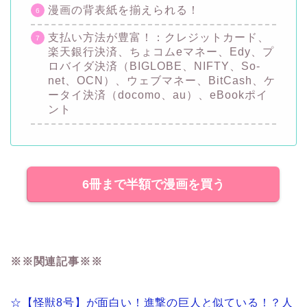
漫画の背表紙を揃えられる！
支払い方法が豊富！：クレジットカード、
楽天銀行決済、ちょコムeマネー、Edy、プ
ロバイダ決済（BIGLOBE、NIFTY、So-
net、OCN）、ウェブマネー、BitCash、ケ
ータイ決済（docomo、au）、eBookポイ
ント
6冊まで半額で漫画を買う
※※関連記事※※
☆【怪獣8号】が面白い！進撃の巨人と似ている！？人