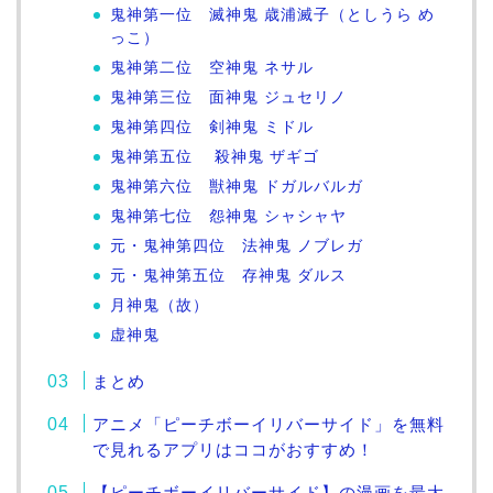
鬼神第一位 滅神鬼 歳浦滅子（としうら め
っこ）
鬼神第二位 空神鬼 ネサル
鬼神第三位 面神鬼 ジュセリノ
鬼神第四位 剣神鬼 ミドル
鬼神第五位 殺神鬼 ザギゴ
鬼神第六位 獣神鬼 ドガルバルガ
鬼神第七位 怨神鬼 シャシャヤ
元・鬼神第四位 法神鬼 ノブレガ
元・鬼神第五位 存神鬼 ダルス
月神鬼（故）
虚神鬼
まとめ
アニメ「ピーチボーイリバーサイド」を無料
で見れるアプリはココがおすすめ！
【ピーチボーイリバーサイド】の漫画を最大