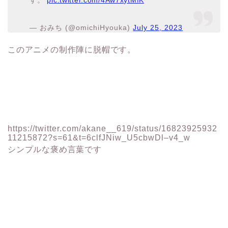
このアニメの制作陣に脱帽です。
https://twitter.com/akane__619/status/16823925932
11215872?s=61&t=6clfJNiw_U5cbwDl–v4_w
シンプルな褒め言葉です
まとめ