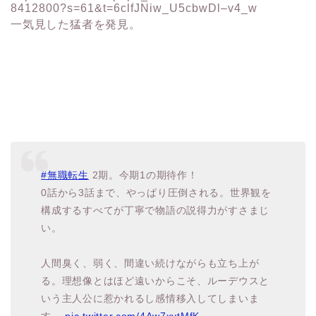
#無職転生
2期。今期1の期待作！
0話から3話まで、やっぱり圧倒される。世界観を
構成するすべてが丁寧で物語の説得力がすさまじ
い。
人間臭く、弱く、間違い続けながらも立ち上が
る。理想像とはほど遠いからこそ、ルーデウスと
いう主人公に惹かれるし感情移入してしまいま
す。
pic.twitter.com/4Aw7xytMfK
— おみち (@omichiHyouka)
July 25, 2023