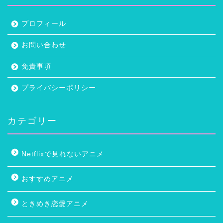
プロフィール
お問い合わせ
免責事項
プライバシーポリシー
カテゴリー
Netflixで見れないアニメ
おすすめアニメ
ときめき恋愛アニメ