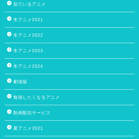
似ているアニメ
冬アニメ2021
冬アニメ2022
冬アニメ2023
冬アニメ2024
劇場版
勉強したくなるアニメ
動画配信サービス
夏アニメ2021