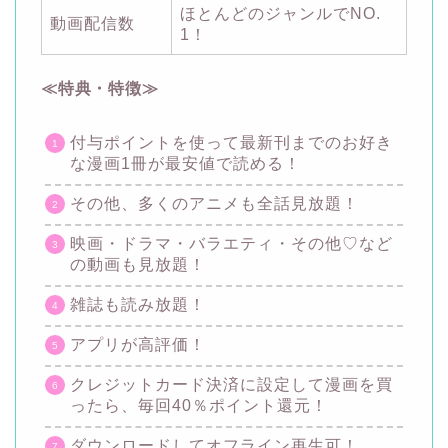
ほとんどのジャンルでNO.
動画配信数
1！
≪特典・特徴≫
付与ポイントを使って最新刊までのお好き
な漫画1冊が最安値で読める！
その他、多くのアニメも全話見放題！
映画・ドラマ・バラエティ・その他♡など
の動画も見放題！
雑誌も読み放題！
アプリが高評価！
クレジットカード決済に設定して漫画を買
ったら、毎回40％ポイント還元！
ダウンロードしてオフライン再生可！