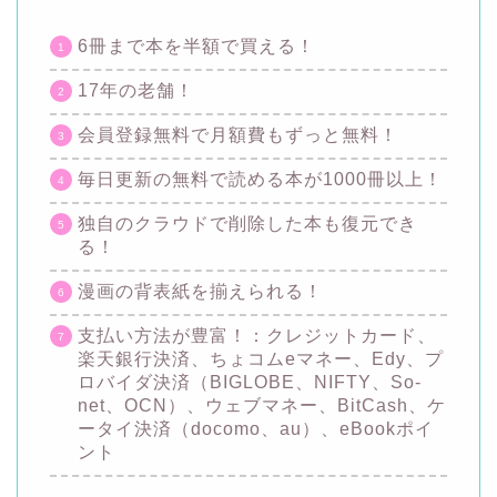
6冊まで本を半額で買える！
17年の老舗！
会員登録無料で月額費もずっと無料！
毎日更新の無料で読める本が1000冊以上！
独自のクラウドで削除した本も復元でき
る！
漫画の背表紙を揃えられる！
支払い方法が豊富！：クレジットカード、
楽天銀行決済、ちょコムeマネー、Edy、プ
ロバイダ決済（BIGLOBE、NIFTY、So-
net、OCN）、ウェブマネー、BitCash、ケ
ータイ決済（docomo、au）、eBookポイ
ント