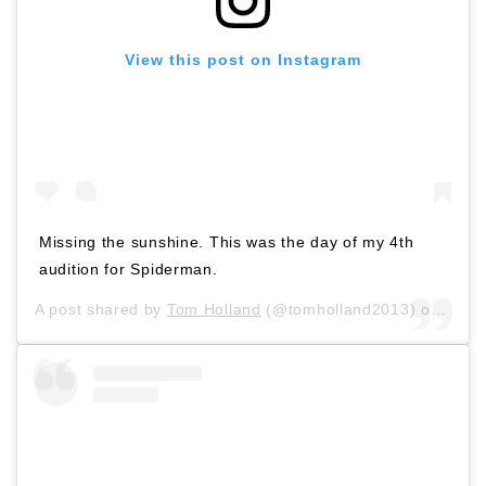
View this post on Instagram
Missing the sunshine. This was the day of my 4th
audition for Spiderman.
A post shared by
Tom Holland
(@tomholland2013) on
Dec 