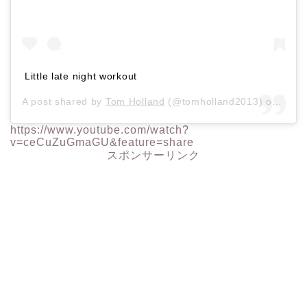
Little late night workout
A post shared by
Tom Holland
(@tomholland2013) on
Dec 
https://www.youtube.com/watch?
v=ceCuZuGmaGU&feature=share
スポンサーリンク