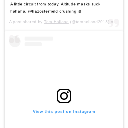
A little circuit from today. Altitude masks suck
hahaha. @hazosterfield crushing it!
A post shared by
Tom Holland
(@tomholland2013) on
May 
View this post on Instagram