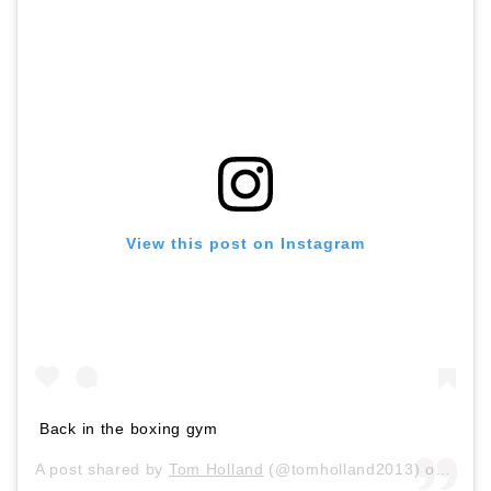
View this post on Instagram
Back in the boxing gym
A post shared by
Tom Holland
(@tomholland2013) on
Apr 1