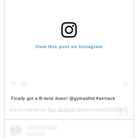
View this post on Instagram
Finally got a B-twist down! @gymaidltd #airtrack
A post shared by
Tom Holland
(@tomholland2013) on
Apr 1