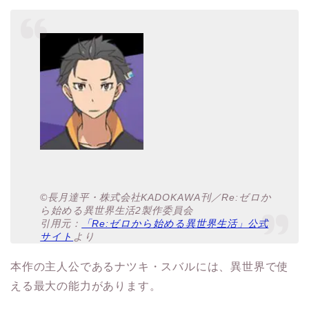
©長月達平・株式会社KADOKAWA刊／Re:ゼロか
ら始める異世界生活2製作委員会
引用元：
「Re:ゼロから始める異世界生活」公式
サイト
より
本作の主人公であるナツキ・スバルには、異世界で使
える最大の能力があります。