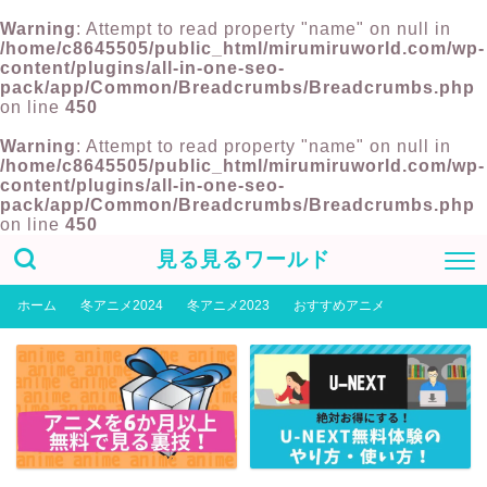
Warning
: Attempt to read property "name" on null in
/home/c8645505/public_html/mirumiruworld.com/wp-
content/plugins/all-in-one-seo-
pack/app/Common/Breadcrumbs/Breadcrumbs.php
on line
450
Warning
: Attempt to read property "name" on null in
/home/c8645505/public_html/mirumiruworld.com/wp-
content/plugins/all-in-one-seo-
pack/app/Common/Breadcrumbs/Breadcrumbs.php
on line
450
見る見るワールド
ホーム
冬アニメ2024
冬アニメ2023
おすすめアニメ