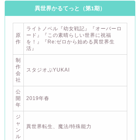
異世界かるてっと（第1期）
ライトノベル『幼女戦記』『オーバーロ
原
ード』『この素晴らしい世界に祝福
作
を！』『Re:ゼロから始める異世界生
活』
制
作
スタジオぷYUKAI
会
社
公
開
2019年春
年
ジ
ャ
異世界転生、魔法/特殊能力
ン
ル