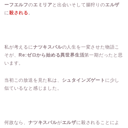
ーフエルフ
の
エミリア
と出会いそして腸狩りの
エルザ
に
殺される
。
私が考えるに
ナツキスバル
の人生を一変させた物語こ
そが、
Re:ゼロから始める異世界生活
第一期だったと思
います。
当初この放送を見た私は、
シュタインズゲート
に少し
似ているなと感じました。
何故なら、
ナツキスバル
が
エルザ
に殺されることによ