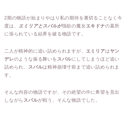
2期の物語が始まりやはり私の期待を裏切ることなく今
度は、
エミリアとスバルが
強欲の魔女
エキドナ
の墓所
に張られている結界を破る物語です。
二人が精神的に追い詰められますが、
エミリア
は
ヤン
デレ
のような振る舞いを
スバル
にしてしまうほど追い
詰められ、
スバル
は精神崩壊寸前まで追い詰められま
す。
そんな内容の物語ですが、その絶望の中に希望を見出
しながら
スバル
が戦う、そんな物語でした。