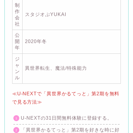
制
作
スタジオぷYUKAI
会
社
公
開
2020年冬
年
ジ
ャ
異世界転生、魔法/特殊能力
ン
ル
≪U-NEXTで「異世界かるてっと」第2期を無料
で見る方法≫
U-NEXTの31日間無料体験に登録する。
「異世界かるてっと」第2期を好きな時に好