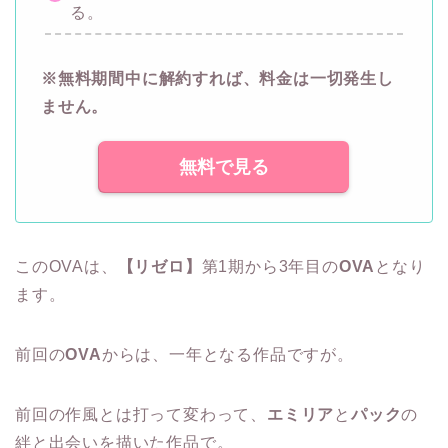
る。
※無料期間中に解約すれば、料金は一切発生し
ません。
無料で見る
このOVAは、
【リゼロ】
第1期から3年目の
OVA
となり
ます。
前回の
OVA
からは、一年となる作品ですが。
前回の作風とは打って変わって、
エミリア
と
パック
の
絆と出会いを描いた作品で。