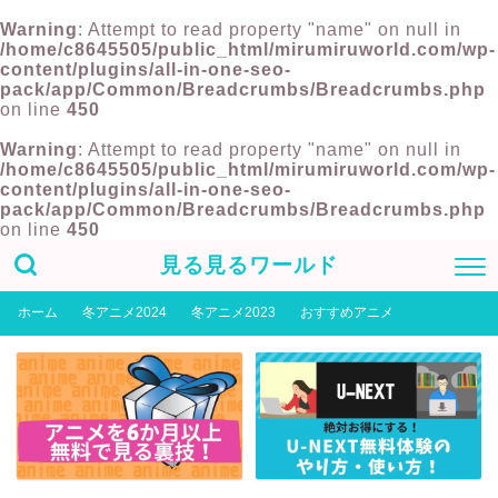
Warning
: Attempt to read property "name" on null in
/home/c8645505/public_html/mirumiruworld.com/wp-
content/plugins/all-in-one-seo-
pack/app/Common/Breadcrumbs/Breadcrumbs.php
on line
450
Warning
: Attempt to read property "name" on null in
/home/c8645505/public_html/mirumiruworld.com/wp-
content/plugins/all-in-one-seo-
pack/app/Common/Breadcrumbs/Breadcrumbs.php
on line
450
見る見るワールド
ホーム
冬アニメ2024
冬アニメ2023
おすすめアニメ