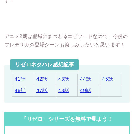
す！
アニメ2期は聖域にまつわるエピソードなので、今後の
フレデリカの登場シーンも楽しみしたいと思います！
リゼロネタバレ感想記事
41話
42話
43話
44話
45話
46話
47話
48話
49話
「リゼロ」シリーズを無料で見よう！