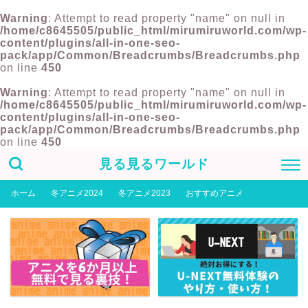
Warning
: Attempt to read property "name" on null in
/home/c8645505/public_html/mirumiruworld.com/wp-
content/plugins/all-in-one-seo-
pack/app/Common/Breadcrumbs/Breadcrumbs.php
on line
450
Warning
: Attempt to read property "name" on null in
/home/c8645505/public_html/mirumiruworld.com/wp-
content/plugins/all-in-one-seo-
pack/app/Common/Breadcrumbs/Breadcrumbs.php
on line
450
見る見るワールド
ホーム
冬アニメ2024
冬アニメ2023
おすすめアニメ