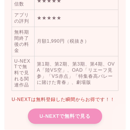
★★★★★
信数
アプリ
★★★★★
の評判
無料期
間終了
月額1,990円（税抜き）
後の料
金
U-NEX
第1期、第2期、第3期、第4期、OV
Tで無
A「陸VS空」、OAD「リエーフ見
料で見
参」「VS赤点」「特集春高バレー
れる関
に賭けた青春」、劇場版
連作品
U-NEXTは無料登録した瞬間からお得です！！
U-NEXTで無料で見る