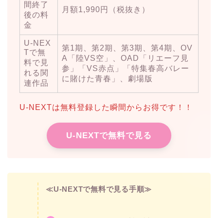
間終了
月額1,990円（税抜き）
後の料
金
U-NEX
第1期、第2期、第3期、第4期、OV
Tで無
A「陸VS空」、OAD「リエーフ見
料で見
参」「VS赤点」「特集春高バレー
れる関
に賭けた青春」、劇場版
連作品
U-NEXTは無料登録した瞬間からお得です！！
U-NEXTで無料で見る
≪U-NEXTで無料で見る手順≫