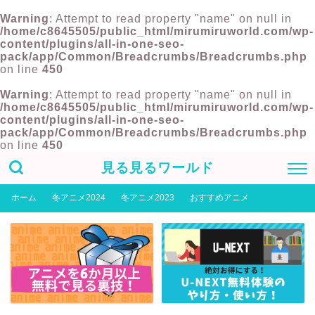
Warning
: Attempt to read property "name" on null in
/home/c8645505/public_html/mirumiruworld.com/wp-
content/plugins/all-in-one-seo-
pack/app/Common/Breadcrumbs/Breadcrumbs.php
on line
450
Warning
: Attempt to read property "name" on null in
/home/c8645505/public_html/mirumiruworld.com/wp-
content/plugins/all-in-one-seo-
pack/app/Common/Breadcrumbs/Breadcrumbs.php
on line
450
見る見るワールド
ホーム
冬アニメ2024
冬アニメ2023
おすすめアニメ