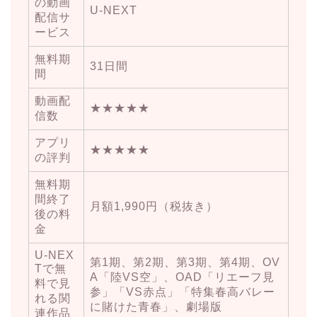
の動画
U-NEXT
配信サ
ービス
無料期
31日間
間
動画配
★★★★★
信数
アプリ
★★★★★
の評判
無料期
間終了
月額1,990円（税抜き）
後の料
金
U-NEX
第1期、第2期、第3期、第4期、OV
Tで無
A「陸VS空」、OAD「リエーフ見
料で見
参」「VS赤点」「特集春高バレー
れる関
に賭けた青春」、劇場版
連作品