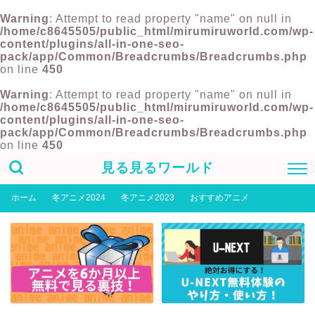
Warning
: Attempt to read property "name" on null in
/home/c8645505/public_html/mirumiruworld.com/wp-
content/plugins/all-in-one-seo-
pack/app/Common/Breadcrumbs/Breadcrumbs.php
on line
450
Warning
: Attempt to read property "name" on null in
/home/c8645505/public_html/mirumiruworld.com/wp-
content/plugins/all-in-one-seo-
pack/app/Common/Breadcrumbs/Breadcrumbs.php
on line
450
見る見るワールド
ホーム
冬アニメ2024
冬アニメ2023
おすすめアニメ