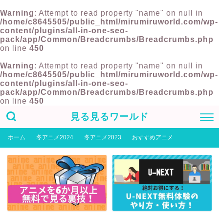
Warning
: Attempt to read property "name" on null in
/home/c8645505/public_html/mirumiruworld.com/wp-
content/plugins/all-in-one-seo-
pack/app/Common/Breadcrumbs/Breadcrumbs.php
on line
450
Warning
: Attempt to read property "name" on null in
/home/c8645505/public_html/mirumiruworld.com/wp-
content/plugins/all-in-one-seo-
pack/app/Common/Breadcrumbs/Breadcrumbs.php
on line
450
見る見るワールド
ホーム
冬アニメ2024
冬アニメ2023
おすすめアニメ