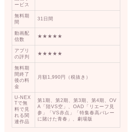
ービス
無料期
31日間
間
動画配
★★★★★
信数
アプリ
★★★★★
の評判
無料期
間終了
月額1,990円（税抜き）
後の料
金
U-NEX
第1期、第2期、第3期、第4期、OV
Tで無
A「陸VS空」、OAD「リエーフ見
料で見
参」「VS赤点」「特集春高バレー
れる関
に賭けた青春」、劇場版
連作品