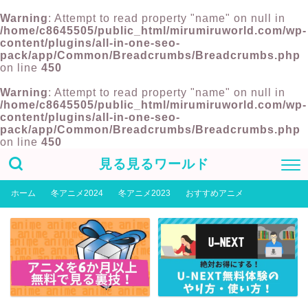
Warning
: Attempt to read property "name" on null in
/home/c8645505/public_html/mirumiruworld.com/wp-
content/plugins/all-in-one-seo-
pack/app/Common/Breadcrumbs/Breadcrumbs.php
on line
450
Warning
: Attempt to read property "name" on null in
/home/c8645505/public_html/mirumiruworld.com/wp-
content/plugins/all-in-one-seo-
pack/app/Common/Breadcrumbs/Breadcrumbs.php
on line
450
見る見るワールド
ホーム
冬アニメ2024
冬アニメ2023
おすすめアニメ