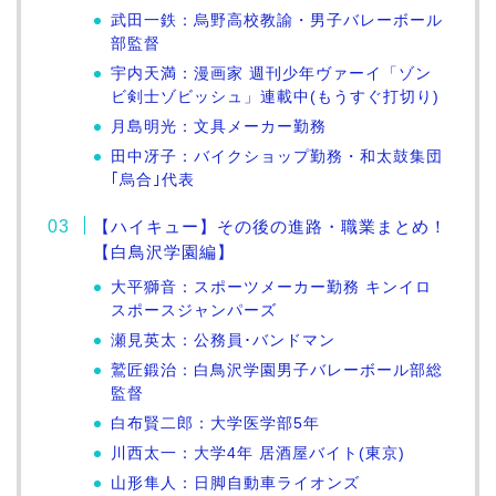
武田一鉄：烏野高校教諭・男子バレーボール
部監督
宇内天満：漫画家 週刊少年ヴァーイ「ゾン
ビ剣士ゾビッシュ」連載中(もうすぐ打切り)
月島明光：文具メーカー勤務
田中冴子：バイクショップ勤務・和太鼓集団
｢烏合｣代表
【ハイキュー】その後の進路・職業まとめ！
【白鳥沢学園編】
大平獅音：スポーツメーカー勤務 キンイロ
スポースジャンパーズ
瀬見英太：公務員･バンドマン
鷲匠鍛治：白鳥沢学園男子バレーボール部総
監督
白布賢二郎：大学医学部5年
川西太一：大学4年 居酒屋バイト(東京)
山形隼人：日脚自動車ライオンズ