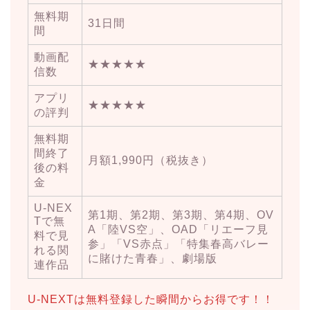
無料期
31日間
間
動画配
★★★★★
信数
アプリ
★★★★★
の評判
無料期
間終了
月額1,990円（税抜き）
後の料
金
U-NEX
第1期、第2期、第3期、第4期、OV
Tで無
A「陸VS空」、OAD「リエーフ見
料で見
参」「VS赤点」「特集春高バレー
れる関
に賭けた青春」、劇場版
連作品
U-NEXTは無料登録した瞬間からお得です！！