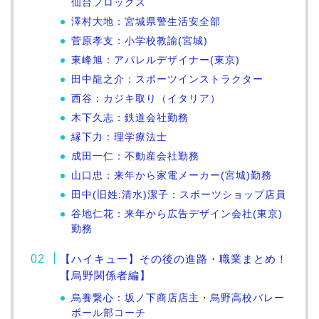
仙台フロッグス
澤村大地：宮城県警生活安全部
菅原孝支：小学校教諭(宮城)
東峰旭：アパレルデザイナー(東京)
田中龍之介：スポーツインストラクター
西谷：カジキ取り（イタリア）
木下久志：鉄道会社勤務
縁下力：理学療法士
成田一仁：不動産会社勤務
山口忠：来年から家電メーカー(宮城)勤務
田中(旧姓:清水)潔子：スポーツショップ店員
谷地仁花：来年から広告デザイン会社(東京)
勤務
【ハイキュー】その後の進路・職業まとめ！
【烏野関係者編】
烏養繋心：坂ノ下商店店主・烏野高校バレー
ボール部コーチ