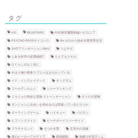
タグ
A3!
BEASTARS
FGO絶対魔獣戦線バビロニア
PSYCHO-PASSサイコパス
Re:ゼロから始める異世界生活
SAOアリシゼーションWoU
つよサガ
とある科学の超電磁砲T
とんでもスキル
ひぐらしのなく頃に
やはり俺の青春ラブコメはまちがっている
イド・インヴェイデッド
キングダム
ゴールデンカムイ
シャーマンキング
ジョジョの奇妙な冒険 ストーンオーシャン
ダイの大冒険
ダンジョンに出会いを求めるのは間違っているだろうか
ダーウィンズゲーム
ハイキュー
バビロン
ヒプノシスマイク
ピーチボーイリバーサイド
プラチナエンド
七つの大罪
五等分の花嫁
僕のヒーローアカデミア
呪術廻戦
地縛少年花子くん