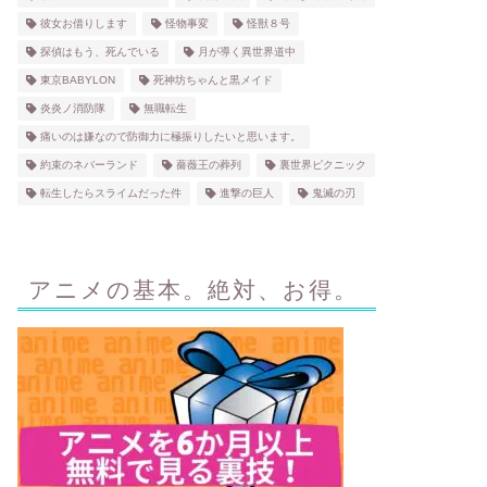
彼女お借りします
怪物事変
怪獣８号
探偵はもう、死んでいる
月が導く異世界道中
東京BABYLON
死神坊ちゃんと黒メイド
炎炎ノ消防隊
無職転生
痛いのは嫌なので防御力に極振りしたいと思います。
約束のネバーランド
薔薇王の葬列
裏世界ピクニック
転生したらスライムだった件
進撃の巨人
鬼滅の刃
アニメの基本。絶対、お得。