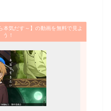
たら本気だす～】の動画を無料で見よ
う！