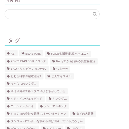
タグ
A3!
BEASTARS
FGO絶対魔獣戦線バビロニア
PSYCHO-PASSサイコパス
Re:ゼロから始める異世界生活
SAOアリシゼーションWoU
つよサガ
とある科学の超電磁砲T
とんでもスキル
ひぐらしのなく頃に
やはり俺の青春ラブコメはまちがっている
イド・インヴェイデッド
キングダム
ゴールデンカムイ
シャーマンキング
ジョジョの奇妙な冒険 ストーンオーシャン
ダイの大冒険
ダンジョンに出会いを求めるのは間違っているだろうか
ダーウィンズゲーム
ハイキュー
バビロン