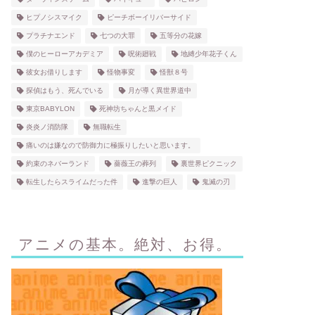
ヒプノシスマイク
ピーチボーイリバーサイド
プラチナエンド
七つの大罪
五等分の花嫁
僕のヒーローアカデミア
呪術廻戦
地縛少年花子くん
彼女お借りします
怪物事変
怪獣８号
探偵はもう、死んでいる
月が導く異世界道中
東京BABYLON
死神坊ちゃんと黒メイド
炎炎ノ消防隊
無職転生
痛いのは嫌なので防御力に極振りしたいと思います。
約束のネバーランド
薔薇王の葬列
裏世界ピクニック
転生したらスライムだった件
進撃の巨人
鬼滅の刃
アニメの基本。絶対、お得。