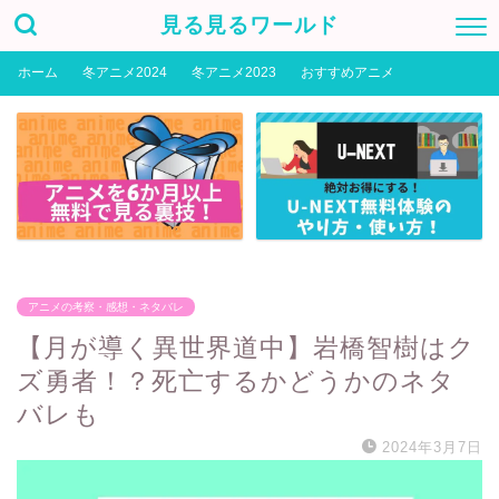
見る見るワールド
ホーム
冬アニメ2024
冬アニメ2023
おすすめアニメ
アニメの考察・感想・ネタバレ
【月が導く異世界道中】岩橋智樹はク
ズ勇者！？死亡するかどうかのネタ
バレも
2024年3月7日