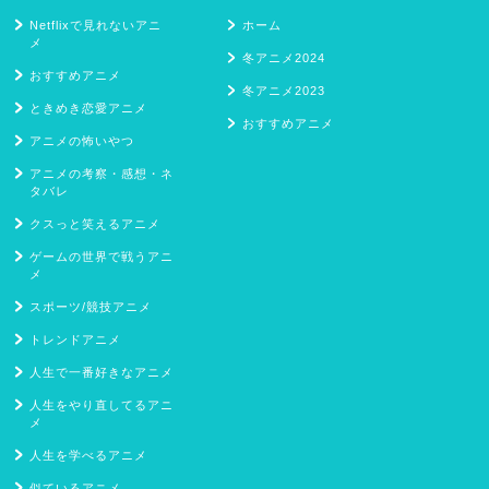
Netflixで見れないアニ
ホーム
メ
冬アニメ2024
おすすめアニメ
冬アニメ2023
ときめき恋愛アニメ
おすすめアニメ
アニメの怖いやつ
アニメの考察・感想・ネ
タバレ
クスっと笑えるアニメ
ゲームの世界で戦うアニ
メ
スポーツ/競技アニメ
トレンドアニメ
人生で一番好きなアニメ
人生をやり直してるアニ
メ
人生を学べるアニメ
似ているアニメ