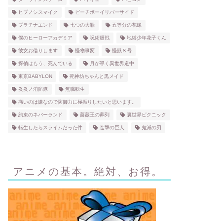
ヒプノシスマイク
ピーチボーイリバーサイド
プラチナエンド
七つの大罪
五等分の花嫁
僕のヒーローアカデミア
呪術廻戦
地縛少年花子くん
彼女お借りします
怪物事変
怪獣８号
探偵はもう、死んでいる
月が導く異世界道中
東京BABYLON
死神坊ちゃんと黒メイド
炎炎ノ消防隊
無職転生
痛いのは嫌なので防御力に極振りしたいと思います。
約束のネバーランド
薔薇王の葬列
裏世界ピクニック
転生したらスライムだった件
進撃の巨人
鬼滅の刃
アニメの基本。絶対、お得。