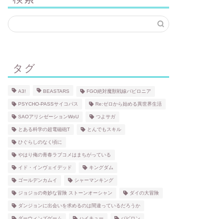
タグ
A3!
BEASTARS
FGO絶対魔獣戦線バビロニア
PSYCHO-PASSサイコパス
Re:ゼロから始める異世界生活
SAOアリシゼーションWoU
つよサガ
とある科学の超電磁砲T
とんでもスキル
ひぐらしのなく頃に
やはり俺の青春ラブコメはまちがっている
イド・インヴェイデッド
キングダム
ゴールデンカムイ
シャーマンキング
ジョジョの奇妙な冒険 ストーンオーシャン
ダイの大冒険
ダンジョンに出会いを求めるのは間違っているだろうか
ダーウィンズゲーム
ハイキュー
バビロン