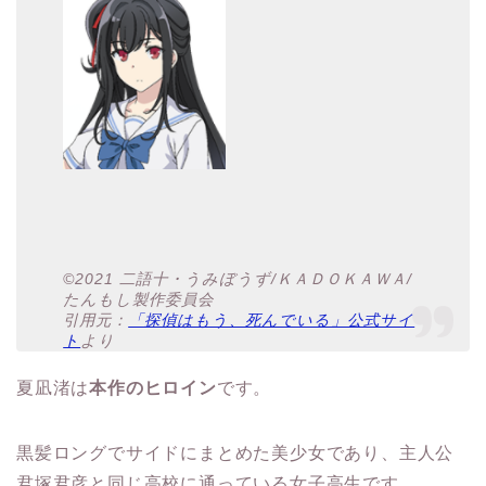
©2021 二語十・うみぼうず/ＫＡＤＯＫＡＷＡ/
たんもし製作委員会
引用元：
「探偵はもう、死んでいる」公式サイ
ト
より
夏凪渚は
本作のヒロイン
です。
黒髪ロングでサイドにまとめた美少女であり、主人公
君塚君彦と同じ高校に通っている女子高生です。