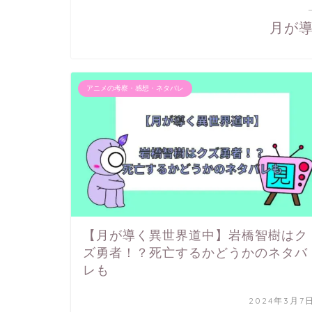
月が
アニメの考察・感想・ネタバレ
【月が導く異世界道中】岩橋智樹はク
ズ勇者！？死亡するかどうかのネタバ
レも
2024年3月7