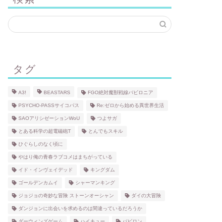
タグ
A3!
BEASTARS
FGO絶対魔獣戦線バビロニア
PSYCHO-PASSサイコパス
Re:ゼロから始める異世界生活
SAOアリシゼーションWoU
つよサガ
とある科学の超電磁砲T
とんでもスキル
ひぐらしのなく頃に
やはり俺の青春ラブコメはまちがっている
イド・インヴェイデッド
キングダム
ゴールデンカムイ
シャーマンキング
ジョジョの奇妙な冒険 ストーンオーシャン
ダイの大冒険
ダンジョンに出会いを求めるのは間違っているだろうか
ダーウィンズゲーム
ハイキュー
バビロン