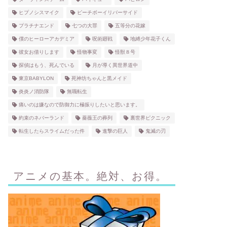
ヒプノシスマイク
ピーチボーイリバーサイド
プラチナエンド
七つの大罪
五等分の花嫁
僕のヒーローアカデミア
呪術廻戦
地縛少年花子くん
彼女お借りします
怪物事変
怪獣８号
探偵はもう、死んでいる
月が導く異世界道中
東京BABYLON
死神坊ちゃんと黒メイド
炎炎ノ消防隊
無職転生
痛いのは嫌なので防御力に極振りしたいと思います。
約束のネバーランド
薔薇王の葬列
裏世界ピクニック
転生したらスライムだった件
進撃の巨人
鬼滅の刃
アニメの基本。絶対、お得。