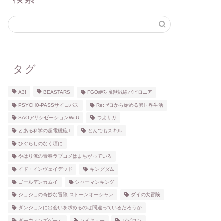
タグ
A3!
BEASTARS
FGO絶対魔獣戦線バビロニア
PSYCHO-PASSサイコパス
Re:ゼロから始める異世界生活
SAOアリシゼーションWoU
つよサガ
とある科学の超電磁砲T
とんでもスキル
ひぐらしのなく頃に
やはり俺の青春ラブコメはまちがっている
イド・インヴェイデッド
キングダム
ゴールデンカムイ
シャーマンキング
ジョジョの奇妙な冒険 ストーンオーシャン
ダイの大冒険
ダンジョンに出会いを求めるのは間違っているだろうか
ダーウィンズゲーム
ハイキュー
バビロン