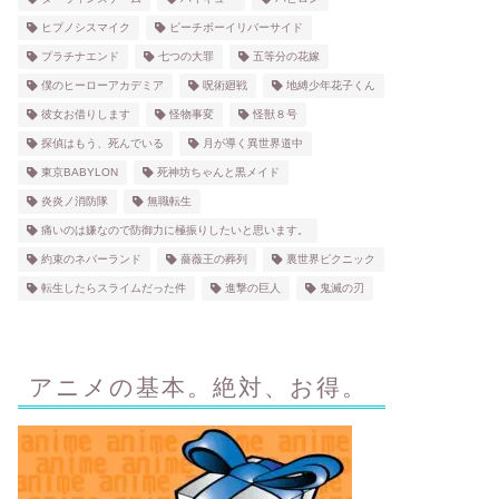
ヒプノシスマイク
ピーチボーイリバーサイド
プラチナエンド
七つの大罪
五等分の花嫁
僕のヒーローアカデミア
呪術廻戦
地縛少年花子くん
彼女お借りします
怪物事変
怪獣８号
探偵はもう、死んでいる
月が導く異世界道中
東京BABYLON
死神坊ちゃんと黒メイド
炎炎ノ消防隊
無職転生
痛いのは嫌なので防御力に極振りしたいと思います。
約束のネバーランド
薔薇王の葬列
裏世界ピクニック
転生したらスライムだった件
進撃の巨人
鬼滅の刃
アニメの基本。絶対、お得。