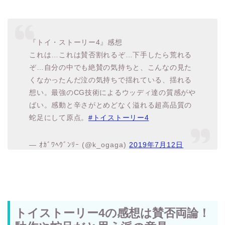
『トイ・ストーリー4』感想
これは…これは賛否割れるぞ…下手したら荒れる
ぞ…自分の中でも絶賛の気持ちと、こんなの見た
くなかったんだ泣の気持ちで揺れている、揺れる
想い。最強のCG技術によるウッディ達の質感がや
ばい。感動と辛さがとめどなく溢れる超高品質の
蛇足にして原点。
#トイストーリー4
— ｵｶﾞﾜﾍｳﾞﾝﾘｰ (@k_ogaga)
2019年7月12日
トイストーリー4の感想は賛否両論！
駄作や蛇足だと思う派の意見