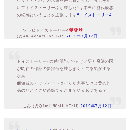
いてトイストーリーぶち壊した4は本当に歴代最悪
の続編ということを主張します
#トイストーリー4
— ソル@トイストーリー4
(@Aa5AocAcIUbYU7R)
2019年7月12日
トイストーリー4の感想読んでるけど夢と魔法の国
が既存の作品の夢部分を壊しまくってる気がする
なあ
価値観のアップデートはそりゃ大事だけど昔の作
品のリメイクや続編でそこまでやる必要ある？
— こみ (@Q1mi1fl8sHubFnH)
2019年7月12日
#トイストーリー4
観てきた！
3までで綺麗にまとめたのによく続編やったなあと