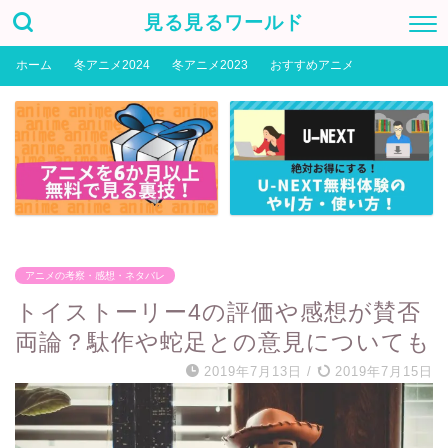
見る見るワールド
ホーム
冬アニメ2024
冬アニメ2023
おすすめアニメ
アニメの考察・感想・ネタバレ
トイストーリー4の評価や感想が賛否
両論？駄作や蛇足との意見についても
2019年7月13日
/
2019年7月15日