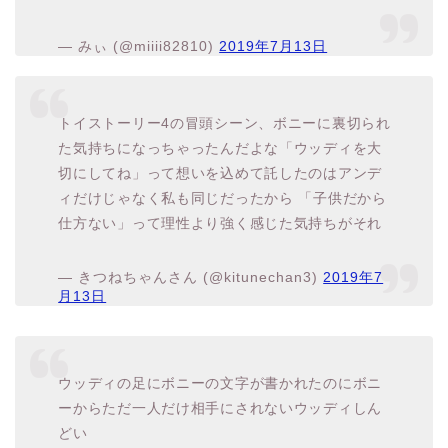
トイストーリー4の冒頭シーン、ボニーに裏切られ
た気持ちになっちゃったんだよな「ウッディを大
切にしてね」って想いを込めて託したのはアンデ
ィだけじゃなく私も同じだったから 「子供だから
仕方ない」って理性より強く感じた気持ちがそれ
— きつねちゃんさん (@kitunechan3)
2019年7
月13日
ウッディの足にボニーの文字が書かれたのにボニ
ーからただ一人だけ相手にされないウッディしん
どい
視聴してる側も何でウッディだけ相手されなくな
ったのかわからないから本当にモヤモヤする
子供が悪になるような描写するんだったら理由を
ちゃんと描いたら？