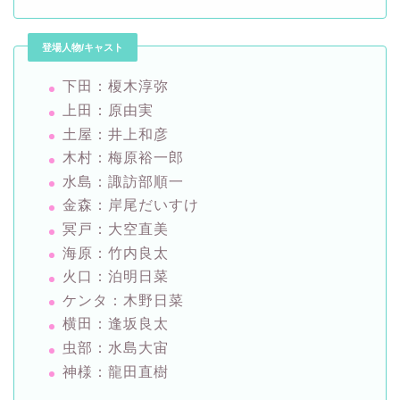
登場人物/キャスト
下田：榎木淳弥
上田：原由実
土屋：井上和彦
木村：梅原裕一郎
水島：諏訪部順一
金森：岸尾だいすけ
冥戸：大空直美
海原：竹内良太
火口：泊明日菜
ケンタ：木野日菜
横田：逢坂良太
虫部：水島大宙
神様：龍田直樹