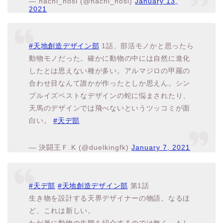
— hachi_hosi (@hachi_hosi)
January 13,
2021
#天地創造デザイン部
1話、部活モノかと思ったら
動物モノだった。確かに動物の中には自然に進化
したとは思えない種が多い。アルマジロの甲羅の
合わせ目なんて誰かが作ったとしか思えん。シン
プルイズベストなデザインの蛇に悩まされたり、
天馬のデザインでは飛べないというツッコミが面
白い。
#天デ部
— 決闘王Ｆ.K (@duelkingfk)
January 7, 2021
#天デ部
#天地創造デザイン部
第1話
生き物を設計する天界デザイナーの物語。なるほ
ど、これは新しい。