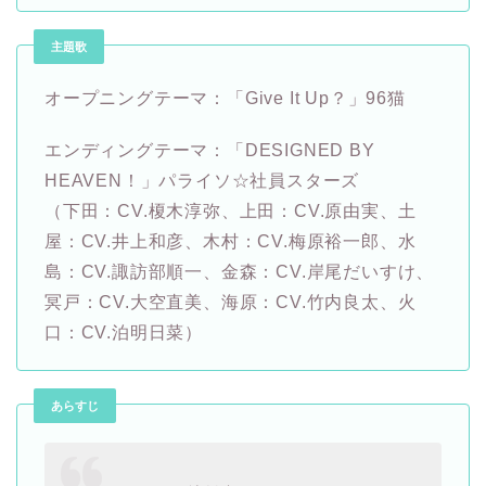
主題歌
オープニングテーマ：「Give It Up？」96猫
エンディングテーマ：「DESIGNED BY
HEAVEN！」パライソ☆社員スターズ
（下田：CV.榎木淳弥、上田：CV.原由実、土
屋：CV.井上和彦、木村：CV.梅原裕一郎、水
島：CV.諏訪部順一、金森：CV.岸尾だいすけ、
冥戸：CV.大空直美、海原：CV.竹内良太、火
口：CV.泊明日菜）
あらすじ