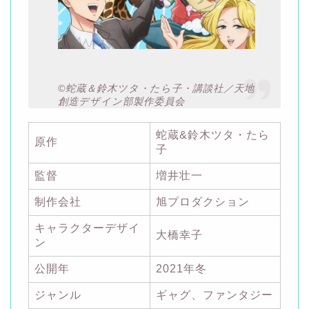
©蛇蔵＆鈴木ツタ・たら子・講談社／天地
創造デザイン部製作委員会
蛇蔵&鈴木ツタ・たら
原作
子
監督
増井壮一
制作会社
旭プロダクション
キャラクターデザイ
大橋幸子
ン
公開年
2021年冬
ジャンル
ギャグ、ファンタジー