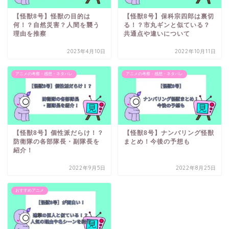
【怪獣8号】怪獣の目的は
【怪獣8号】保科宗四郎は裏切
何！？自然災害？人間を襲う
る！？市丸ギンと似ている？
理由を推察
共通点や違いについて
2023年4月10日
2022年10月11日
アニメの考察・感想・ネタバレ
アニメの考察・感想・ネタバレ
【怪獣8号】個性派だらけ！？
【怪獣8号】ナンバリング怪獣
防衛隊の各部隊長・副隊長を
まとめ！今後の予想も
紹介！
2022年9月5日
2022年8月25日
おすすめアニメ