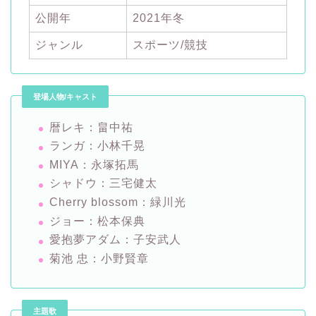
公開年
2021年冬
ジャンル
スポーツ/競技
登場人物/キャスト
暦レキ：畠中祐
ランガ：小林千晃
MIYA：永塚拓馬
シャドウ：三宅健太
Cherry blossom：緑川光
ジョー：松本保典
愛抱夢アダム：子安武人
菊池 忠：小野賢章
主題歌