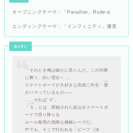
オープニングテーマ：「Paradise」Rude-α
エンディングテーマ：「インフィニティ」優里
あらすじ
「そのとき俺は確かに見たんだ。この沖縄
に舞う、白い雪を─…」
レキ
スケートボードが大好きな高校二年生・
暦
がハマっているもの――
……それは”Ｓ”。
エス
「
Ｓ
」とは、閉鎖された鉱山をスケートボ
ードで滑り降りる
ルール無用の危険な極秘レースだ。
中でも、そこで行われる「ビーフ（決