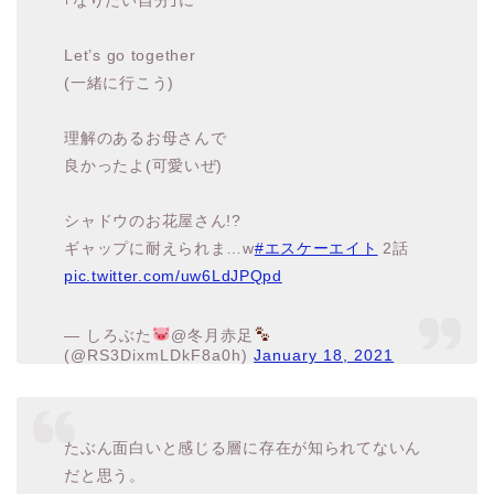
(一緒に行こう)
理解のあるお母さんで
良かったよ(可愛いぜ)
シャドウのお花屋さん!?
ギャップに耐えられま…w
#エスケーエイト
2話
pic.twitter.com/uw6LdJPQpd
— しろぶた
@冬月赤足
(@RS3DixmLDkF8a0h)
January 18, 2021
たぶん面白いと感じる層に存在が知られてないん
だと思う。
コードギアス、カバネリ、プリンセス・プリンシ
パルの
構成と脚本やってた大河内一楼さんですよ？