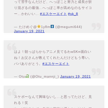
り混ざるの最強…へっぽこ率が高めなのもサイコ
ー…かわいい…
#エスケーエイト
#sk_8
— たけめぐ@
1y8m
(@megumi644)
January 19, 2021
はよ！朝っぱらからアニメ見てるわwSK∞面白い
ね！お父さんが教えてくれたんだけどもう尊い。
パパありがとう。
#エスケーエイト
— Otu
(@Otu_mannji_)
January 19, 2021
スケボーなんて興味ないし…と思ってたけど、見
れる！笑
やっぱりスケボー自体に興味は湧かないけど、ア
ニメとしては面白い！
#エスケーエイト