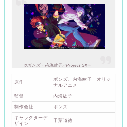
©ボンズ・内海紘子／Project SK∞
ボンズ、内海紘子 オリジ
原作
ナルアニメ
監督
内海紘子
制作会社
ボンズ
キャラクターデ
千葉道徳
ザイン