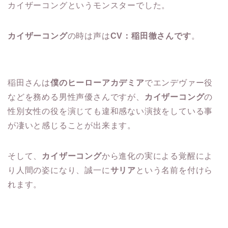
カイザーコングというモンスターでした。
カイザーコング
の時は声は
CV：稲田徹さんです
。
稲田さんは
僕のヒーローアカデミア
でエンデヴァー役
などを務める男性声優さんですが、
カイザーコング
の
性別女性の役を演じても違和感ない演技をしている事
が凄いと感じることが出来ます。
そして、
カイザーコング
から進化の実による覚醒によ
り人間の姿になり、誠一に
サリア
という名前を付けら
れます。