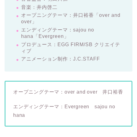
音楽：井内啓二
オープニングテーマ：井口裕香「over and
over」
エンディングテーマ：sajou no
hana「Evergreen」
プロデュース：EGG FIRM/SB クリエイテ
ィブ
アニメーション制作：J.C.STAFF
オープニングテーマ：over and over 井口裕香
エンディングテーマ：Evergreen sajou no
hana