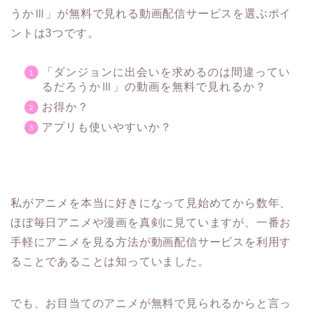
うかⅢ」が無料で見れる動画配信サービスを選ぶポイ
ントは3つです。
「ダンジョンに出会いを求めるのは間違ってい
るだろうかⅢ」の動画を無料で見れるか？
お得か？
アプリも使いやすいか？
私がアニメを本当に好きになって見始めてから数年、
ほぼ毎日アニメや漫画を真剣に見ていますが、一番お
手軽にアニメを見る方法が動画配信サービスを利用す
ることであることは知っていました。
でも、お目当てのアニメが無料で見られるからと言っ