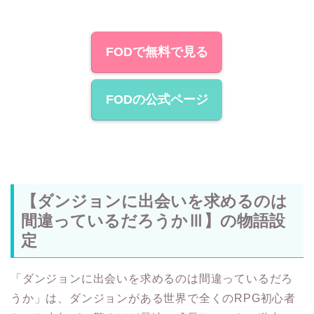
FODで無料で見る
FODの公式ページ
【ダンジョンに出会いを求めるのは
間違っているだろうかⅢ】の物語設
定
「ダンジョンに出会いを求めるのは間違っているだろ
うか」は、ダンジョンがある世界で全くのRPG初心者