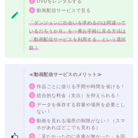
DVDをレンタルする
動画配信サービスで見る
「ダンジョンに出会いを求めるのは間違って
いるだろうかⅢ」を一番お手軽に見る方法は
「動画配信サービスを利用する」という選択
肢！
≪動画配信サービスのメリット≫
作品ごとに借りる手間や時間を省ける！
総合的な料金（支出）を抑えられる！
データを保存する容量や場所を必要とし
ない！
動画を見れる場所の制限がない！（スマ
ホがあればどこでも見れる）
「見たかったのに在庫が無かった」を回