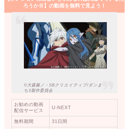
ろうかⅢ】の動画を無料で見よう！
©大森藤ノ・SBクリエイティブ/ダンま
ち3製作委員会
お勧めの動画
U-NEXT
配信サービス
無料期間
31日間