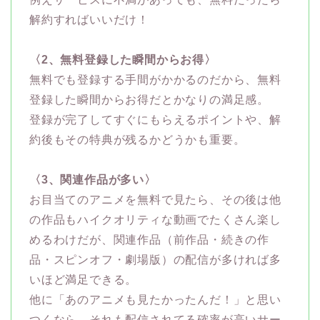
解約すればいいだけ！
〈2、無料登録した瞬間からお得〉
無料でも登録する手間がかかるのだから、無料
登録した瞬間からお得だとかなりの満足感。
登録が完了してすぐにもらえるポイントや、解
約後もその特典が残るかどうかも重要。
〈3、関連作品が多い〉
お目当てのアニメを無料で見たら、その後は他
の作品もハイクオリティな動画でたくさん楽し
めるわけだが、関連作品（前作品・続きの作
品・スピンオフ・劇場版）の配信が多ければ多
いほど満足できる。
他に「あのアニメも見たかったんだ！」と思い
つくなら、それも配信されてる確率が高いサー