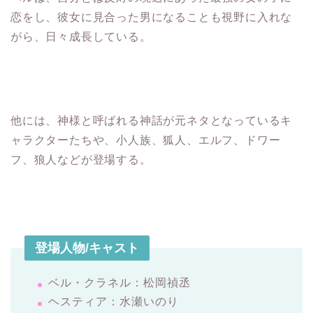
恋をし、彼女に見合った男になることも視野に入れな
がら、日々成長している。
他には、神様と呼ばれる神話が元ネタとなっているキ
ャラクターたちや、小人族、狐人、エルフ、ドワー
フ、狼人などが登場する。
登場人物/キャスト
ベル・クラネル：松岡禎丞
ヘスティア：水瀬いのり