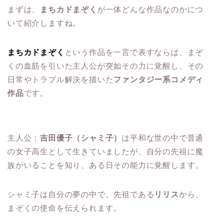
まずは、
まちカドまぞく
が一体どんな作品なのかにつ
いて紹介しますね。
まちカドまぞく
という作品を一言で表すならば、まぞ
くの血筋を引いた主人公が突如その力に覚醒し、その
日常やトラブル解決を描いた
ファンタジー系コメディ
作品
です。
主人公：
吉田優子（シャミ子）
は平和な世の中で普通
の女子高生として生きていましたが、自分の先祖に魔
族がいることを知り、ある日その能力に覚醒します。
シャミ子は自分の夢の中で、先祖である
リリス
から、
まぞくの使命を伝えられます。