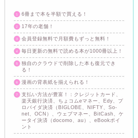
6冊まで本を半額で買える！
17年の老舗！
会員登録無料で月額費もずっと無料！
毎日更新の無料で読める本が1000冊以上！
独自のクラウドで削除した本も復元でき
る！
漫画の背表紙を揃えられる！
支払い方法が豊富！：クレジットカード、
楽天銀行決済、ちょコムeマネー、Edy、プ
ロバイダ決済（BIGLOBE、NIFTY、So-
net、OCN）、ウェブマネー、BitCash、ケ
ータイ決済（docomo、au）、eBookポイ
ント