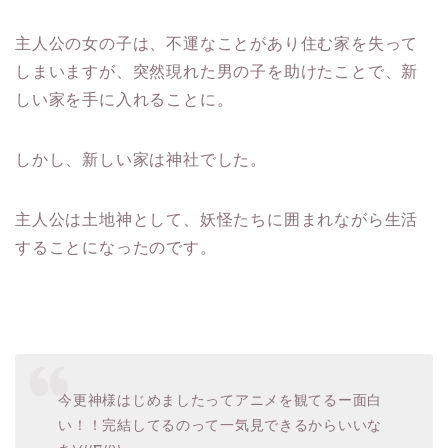
主人公の女の子は、不運なことがあり住む家を失って
しまいますが、突然現れた男の子を助けたことで、新
しい家を手に入れることに。
しかし、新しい家は神社でした。
主人公は土地神として、妖怪たちに囲まれながら生活
することになったのです。
今更神様はじめましたってアニメを観てるー面白
い！！完結してるのって一気見できるからいいな