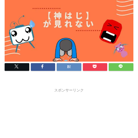
スポンサーリンク