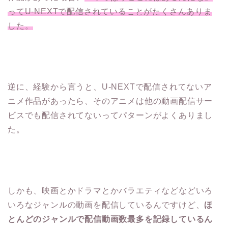
ってU-NEXTで配信されていることがたくさんありま
した。
逆に、経験から言うと、U-NEXTで配信されてないア
ニメ作品があったら、そのアニメは他の動画配信サー
ビスでも配信されてないってパターンがよくありまし
た。
しかも、映画とかドラマとかバラエティなどなどいろ
いろなジャンルの動画を配信しているんですけど、
ほ
とんどのジャンルで配信動画数最多を記録しているん