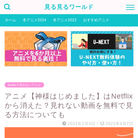
見る見るワールド
ホーム
冬アニメ2024
冬アニメ2023
おすすめアニメ
Netflixで見れないアニメ
アニメ【神様はじめました】はNetflix
から消えた？見れない動画を無料で見
る方法についても
2021年2月4日
/
2021年4月7日