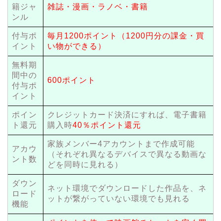
籍ジャ
雑誌・漫画・ラノベ・書籍
ンル
付与ポ
毎月1200ポイント（1200円分の課金・買
イント
い物ができる）
無料期
間中の
600ポイント
付与ポ
イント
ポイン
クレジットカード決済にすれば、電子書籍
ト還元
購入時
40％ポイント還元
家族メンバー4アカウントまで作成可能
アカウ
（それぞれ異なるデバイスで異なる動画な
ント数
どを同時に見れる）
ダウン
ネット環境でダウンロードした作品を、ネ
ロード
ットが繋がっていない環境でも見れる
機能