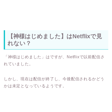
【神様はじめました】はNetflixで見
れない？
「神様はじめました」はですが、Netflixで以前配信さ
れていました。
しかし、現在は配信が終了し、今後配信されるかどう
かは未定となっているようです。