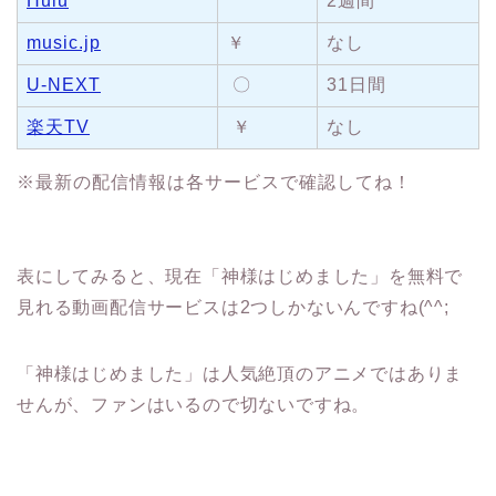
Hulu
2週間
music.jp
￥
なし
U-NEXT
〇
31日間
楽天TV
￥
なし
※最新の配信情報は各サービスで確認してね！
表にしてみると、現在「神様はじめました」を無料で
見れる動画配信サービスは2つしかないんですね(^^;
「神様はじめました」は人気絶頂のアニメではありま
せんが、ファンはいるので切ないですね。