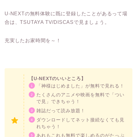
U-NEXTの無料体験に既に登録したことがあるって場
合は、TSUTAYA TV/DISCASで見ましょう。
充実したお家時間を～！
【U-NEXTのいいところ】
「神様はじめました」が無料で見れる！
たくさんのアニメや映画を無料で「つい
で見」できちゃう！
雑誌だって読み放題！
ダウンロードしてネット接続なくても見
れちゃう！
あれもこれも無料で楽しめるのがたっぷ