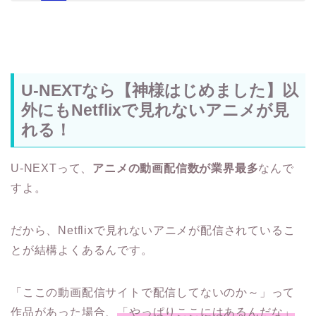
U-NEXTなら【神様はじめました】以
外にもNetflixで見れないアニメが見
れる！
U-NEXTって、
アニメの動画配信数が業界最多
なんで
すよ。
だから、Netflixで見れないアニメが配信されているこ
とが結構よくあるんです。
「ここの動画配信サイトで配信してないのか～」って
作品があった場合、
「やっぱりここにはあるんだな」