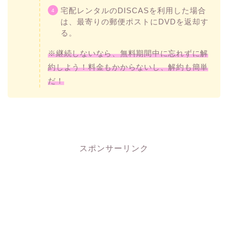
宅配レンタルのDISCASを利用した場合
は、最寄りの郵便ポストにDVDを返却す
る。
※継続しないなら、無料期間中に忘れずに解
約しよう！料金もかからないし、解約も簡単
だ！
スポンサーリンク