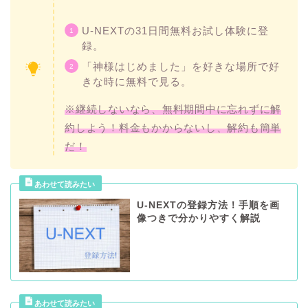
U-NEXTの31日間無料お試し体験に登
録。
「神様はじめました」を好きな場所で好
きな時に無料で見る。
※継続しないなら、無料期間中に忘れずに解
約しよう！料金もかからないし、解約も簡単
だ！
U-NEXTの登録方法！手順を画
像つきで分かりやすく解説