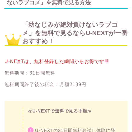
ないラブコメ」を無料で見る方法
「幼なじみが絶対負けないラブコ
メ」を無料で見るならU-NEXTが一番
おすすめ！
U-NEXTは、無料登録した瞬間からお得です
無料期間：31日間無料
無料期間終了後の料金：月額2189円
≪U-NEXTで無料で見る手順≫
U-NEXTの31日間無料お試し体験に登