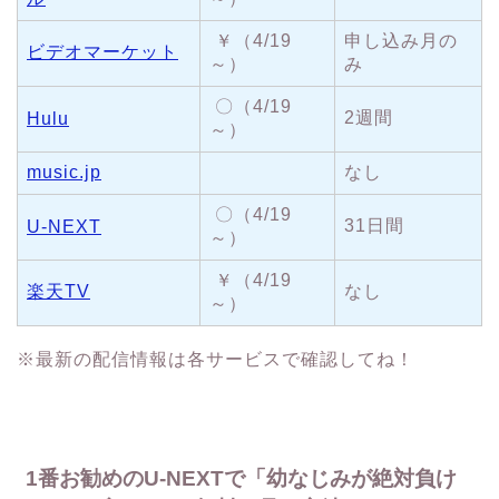
￥（4/19
申し込み月の
ビデオマーケット
～）
み
〇（4/19
2週間
Hulu
～）
music.jp
なし
〇（4/19
31日間
U-NEXT
～）
￥（4/19
楽天TV
なし
～）
※最新の配信情報は各サービスで確認してね！
1番お勧めのU-NEXTで「幼なじみが絶対負け