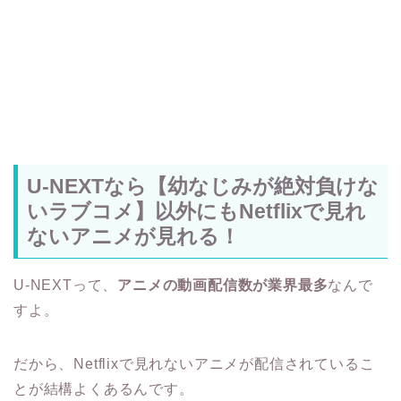
U-NEXTなら【幼なじみが絶対負けな
いラブコメ】以外にもNetflixで見れ
ないアニメが見れる！
U-NEXTって、
アニメの動画配信数が業界最多
なんで
すよ。
だから、Netflixで見れないアニメが配信されているこ
とが結構よくあるんです。
「ここの動画配信サイトで配信してないのか～」って