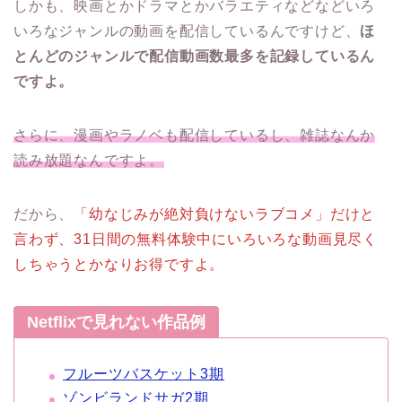
とんどのジャンルで配信動画数最多を記録しているん
ですよ。
さらに、漫画やラノベも配信しているし、雑誌なんか
読み放題なんですよ。
だから、
「幼なじみが絶対負けないラブコメ」だけと
言わず、31日間の無料体験中にいろいろな動画見尽く
しちゃうとかなりお得ですよ。
Netflixで見れない作品例
フルーツバスケット3期
ゾンビランドサガ2期
シャドーハウス
髭を剃る。そして女子高生を拾う。