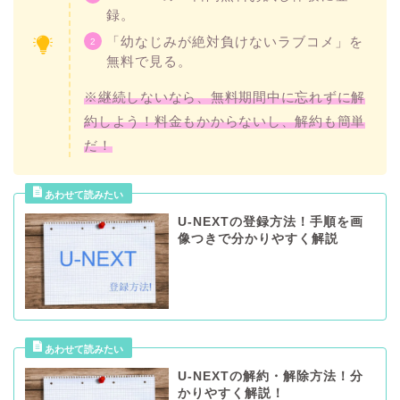
録。
「幼なじみが絶対負けないラブコメ」を
無料で見る。
※継続しないなら、無料期間中に忘れずに解
約しよう！料金もかからないし、解約も簡単
だ！
U-NEXTの登録方法！手順を画
像つきで分かりやすく解説
U-NEXTの解約・解除方法！分
かりやすく解説！