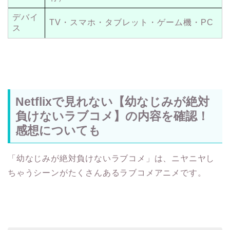
デバイ
TV・スマホ・タブレット・ゲーム機・PC
ス
Netflixで見れない【幼なじみが絶対
負けないラブコメ】の内容を確認！
感想についても
「幼なじみが絶対負けないラブコメ」は、ニヤニヤし
ちゃうシーンがたくさんあるラブコメアニメです。