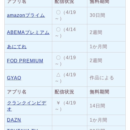
アプリ名
配信状況
無料期間
〇（4/19
amazonプライム
30日間
～）
〇（4/14
ABEMAプレミアム
2週間
～）
あにてれ
1か月間
〇（4/19
2週間
FOD PREMIUM
～）
△（4/19
作品による
GYAO
～）
アプリ名
配信状況
無料期間
クランクインビデ
￥（4/19
14日間
オ
～）
DAZN
1か月間