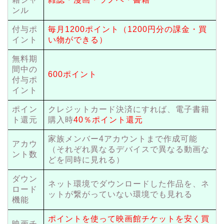
ンル
付与ポ
毎月1200ポイント（1200円分の課金・買
イント
い物ができる）
無料期
間中の
600ポイント
付与ポ
イント
ポイン
クレジットカード決済にすれば、電子書籍
ト還元
購入時
40％ポイント還元
家族メンバー4アカウントまで作成可能
アカウ
（それぞれ異なるデバイスで異なる動画な
ント数
どを同時に見れる）
ダウン
ネット環境でダウンロードした作品を、ネ
ロード
ットが繋がっていない環境でも見れる
機能
ポイントを使って映画館チケットを安く買
映画チ