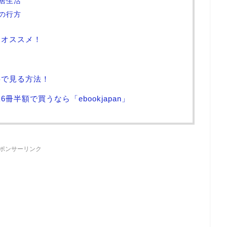
居生活
の行方
にオススメ！
料で見る方法！
半額で買うなら「ebookjapan」
ポンサーリンク