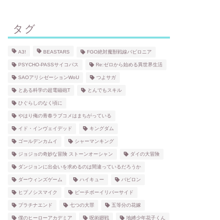
タグ
A3!
BEASTARS
FGO絶対魔獣戦線バビロニア
PSYCHO-PASSサイコパス
Re:ゼロから始める異世界生活
SAOアリシゼーションWoU
つよサガ
とある科学の超電磁砲T
とんでもスキル
ひぐらしのなく頃に
やはり俺の青春ラブコメはまちがっている
イド・インヴェイデッド
キングダム
ゴールデンカムイ
シャーマンキング
ジョジョの奇妙な冒険 ストーンオーシャン
ダイの大冒険
ダンジョンに出会いを求めるのは間違っているだろうか
ダーウィンズゲーム
ハイキュー
バビロン
ヒプノシスマイク
ピーチボーイリバーサイド
プラチナエンド
七つの大罪
五等分の花嫁
僕のヒーローアカデミア
呪術廻戦
地縛少年花子くん