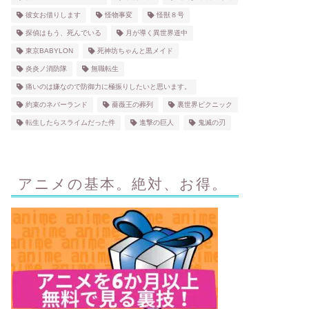
彼女お借りします
怪物事変
怪獣８号
探偵はもう、死んでいる
月が導く異世界道中
東京BABYLON
死神坊ちゃんと黒メイド
炎炎ノ消防隊
無職転生
痛いのは嫌なので防御力に極振りしたいと思います。
約束のネバーランド
薔薇王の葬列
裏世界ピクニック
転生したらスライムだった件
進撃の巨人
鬼滅の刃
アニメの基本。絶対、お得。