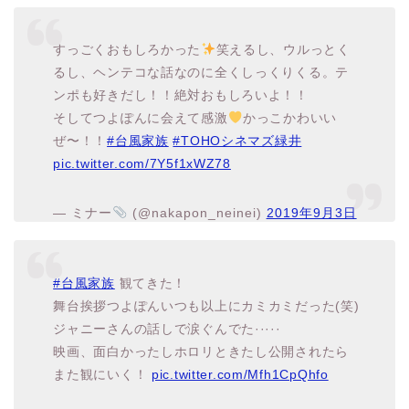
すっごくおもしろかった
笑えるし、ウルっとく
るし、ヘンテコな話なのに全くしっくりくる。テ
ンポも好きだし！！絶対おもしろいよ！！
そしてつよぽんに会えて感激
かっこかわいい
ぜ〜！！
#台風家族
#TOHOシネマズ緑井
pic.twitter.com/7Y5f1xWZ78
— ミナー
(@nakapon_neinei)
2019年9月3日
#台風家族
観てきた！
舞台挨拶つよぽんいつも以上にカミカミだった(笑)
ジャニーさんの話しで涙ぐんでた·····
映画、面白かったしホロリときたし公開されたら
また観にいく！
pic.twitter.com/Mfh1CpQhfo