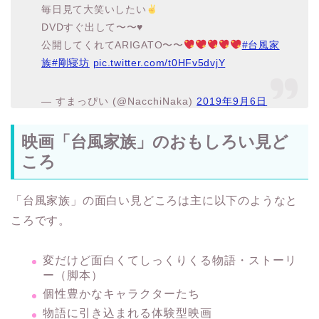
毎日見て大笑いしたい
DVDすぐ出して〜〜♥
公開してくれてARIGATO〜〜
#台風家
族
#剛寝坊
pic.twitter.com/t0HFv5dvjY
— すまっぴい (@NacchiNaka)
2019年9月6日
映画「台風家族」のおもしろい見ど
ころ
「台風家族」の面白い見どころは主に以下のようなと
ころです。
変だけど面白くてしっくりくる物語・ストーリ
ー（脚本）
個性豊かなキャラクターたち
物語に引き込まれる体験型映画