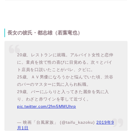
長女の彼氏・都志雄（若葉竜也）
20歳、レストランに就職。アルバイト女性と恋仲
に。童貞を捨て性の喜びに目覚める。次々とバイ
ト店員を口説いたことがバレ、クビに。
25歳、ＡＶ男優になろうかと悩んでいた頃、渋谷
のバーのマスターに気に入られ転職。
29歳、バーにふらりと入ってきた麗奈を気に入
り、わざと赤ワインを零して近づく。
pic.twitter.com/2fm5MMUhrp
— 映画「台風家族」 (@taifu_kazoku)
2019年9
月1日