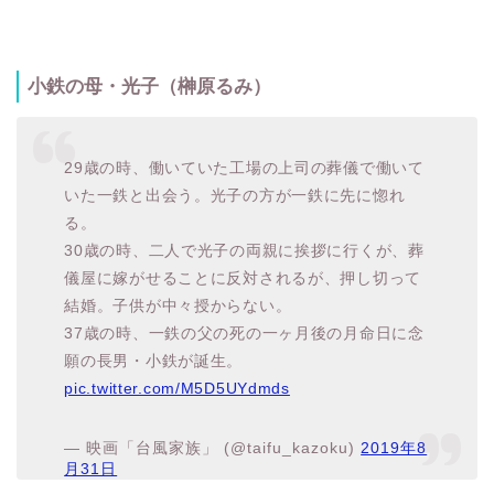
小鉄の母・光子（榊原るみ）
29歳の時、働いていた工場の上司の葬儀で働いて
いた一鉄と出会う。光子の方が一鉄に先に惚れ
る。
30歳の時、二人で光子の両親に挨拶に行くが、葬
儀屋に嫁がせることに反対されるが、押し切って
結婚。子供が中々授からない。
37歳の時、一鉄の父の死の一ヶ月後の月命日に念
願の長男・小鉄が誕生。
pic.twitter.com/M5D5UYdmds
— 映画「台風家族」 (@taifu_kazoku)
2019年8
月31日