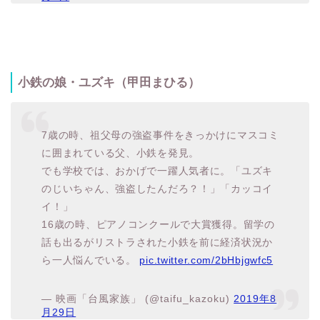
小鉄の娘・ユズキ（甲田まひる）
7歳の時、祖父母の強盗事件をきっかけにマスコミ
に囲まれている父、小鉄を発見。
でも学校では、おかげで一躍人気者に。「ユズキ
のじいちゃん、強盗したんだろ？！」「カッコイ
イ！」
16歳の時、ピアノコンクールで大賞獲得。留学の
話も出るがリストラされた小鉄を前に経済状況か
ら一人悩んでいる。
pic.twitter.com/2bHbjgwfc5
— 映画「台風家族」 (@taifu_kazoku)
2019年8
月29日