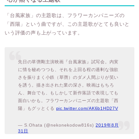
「台風家族」の主題歌は、フラワーカンパニーズの
「西陽」という曲ですが、この主題歌がとても良いと
いう評価の声も上がっています。
先日の草彅剛主演映画『台風家族』試写会。内実
に情を秘めつつも、それを上回る程の過剰な強欲
さを振りまく小鉄（草彅）のダメ人間ぶりが笑い
を誘う。描き出された業の深さ。映画はもちろ
ん、舞台でも、もしかして新作落語で表現しても
面白いかも。フラワーカンパニーズの主題歌「西
陽」もグッとくる
pic.twitter.com/AK6b1HD27V
— S.Ohata (@nekonekodow816s)
2019年8月
31日