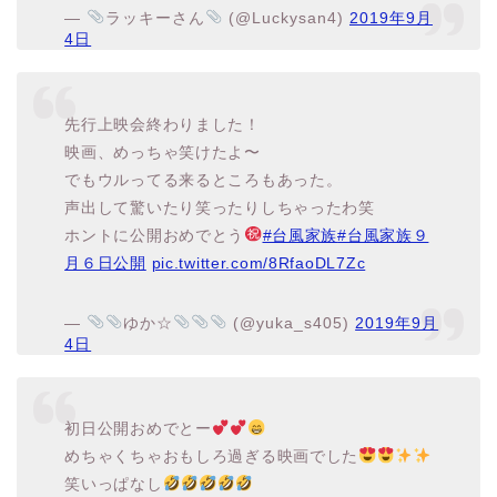
—
ラッキーさん
(@Luckysan4)
2019年9月
4日
先行上映会終わりました！
映画、めっちゃ笑けたよ〜
でもウルってる来るところもあった。
声出して驚いたり笑ったりしちゃったわ笑
ホントに公開おめでとう
#台風家族
#台風家族９
月６日公開
pic.twitter.com/8RfaoDL7Zc
—
ゆか☆
(@yuka_s405)
2019年9月
4日
初日公開おめでとー
めちゃくちゃおもしろ過ぎる映画でした
笑いっぱなし