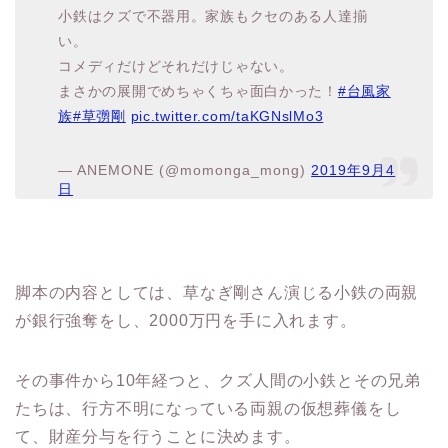
小鉄はクズで不器用。家族もクセのある人達揃
い。
コメディだけどそれだけじゃない。
まさかの展開でめちゃくちゃ面白かった！
#台風家
族
#草彅剛
pic.twitter.com/taKGNslMo3
— ANEMONE (@momonga_mong)
2019年9月4
日
脚本の内容としては、草なぎ剛さん演じる小鉄の両親
が銀行強奪をし、2000万円を手に入れます。
その事件から10年経つと、クズ人間の小鉄とその兄弟
たちは、行方不明になっている両親の仮想葬儀をし
て、財産分与を行うことに決めます。