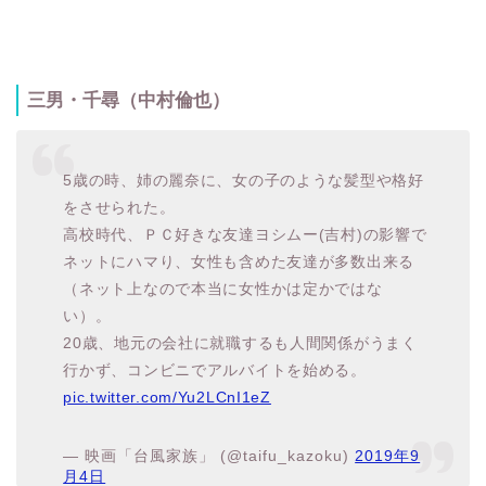
三男・千尋（中村倫也）
5歳の時、姉の麗奈に、女の子のような髪型や格好
をさせられた。
高校時代、ＰＣ好きな友達ヨシムー(吉村)の影響で
ネットにハマり、女性も含めた友達が多数出来る
（ネット上なので本当に女性かは定かではな
い）。
20歳、地元の会社に就職するも人間関係がうまく
行かず、コンビニでアルバイトを始める。
pic.twitter.com/Yu2LCnI1eZ
— 映画「台風家族」 (@taifu_kazoku)
2019年9
月4日