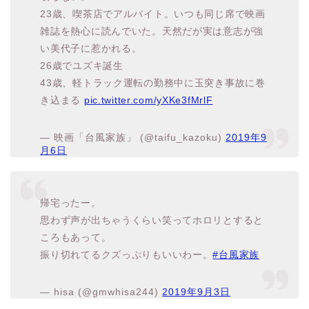
23歳、喫茶店でアルバイト。いつも同じ席で映画
雑誌を熱心に読んでいた。天然だが実は意志が強
い美代子に惹かれる。
26歳でユズキ誕生
43歳、軽トラック運転の勤務中に玉突き事故に巻
き込まる
pic.twitter.com/yXKe3fMrlF
— 映画「台風家族」 (@taifu_kazoku)
2019年9
月6日
帰宅ったー。
思わず声が出ちゃうくらい笑ってホロリとすると
ころもあって。
振り切れてるクズっぷりもいいわー。
#台風家族
— hisa (@gmwhisa244)
2019年9月3日