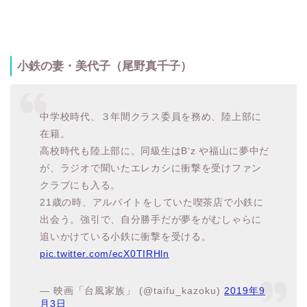
小鉄の妻・美代子（尾野真千子）
中学校時代、３年間クラス委員を務め、陸上部に
在籍。
高校時代も陸上部に。同級生はB‘z や福山に夢中だ
が、ラジオで聞いたエレカシに衝撃を受けファン
クラブにも入る。
21歳の時、アルバイトをしていた喫茶店で小鉄に
出会う。強引で、自分勝手だが夢をがむしゃらに
追いかけている小鉄に衝撃を受ける。
pic.twitter.com/ecX0TIRHln
— 映画「台風家族」 (@taifu_kazoku)
2019年9
月3日