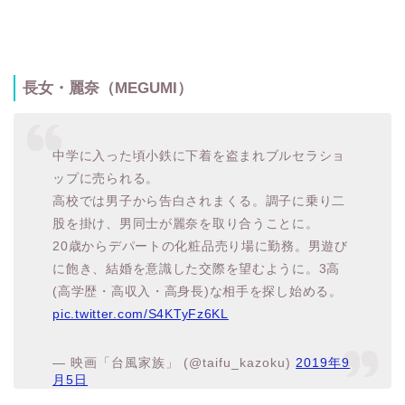
長女・麗奈（MEGUMI）
中学に入った頃小鉄に下着を盗まれブルセラショ
ップに売られる。
高校では男子から告白されまくる。調子に乗り二
股を掛け、男同士が麗奈を取り合うことに。
20歳からデパートの化粧品売り場に勤務。男遊び
に飽き、結婚を意識した交際を望むように。3高
(高学歴・高収入・高身長)な相手を探し始める。
pic.twitter.com/S4KTyFz6KL
— 映画「台風家族」 (@taifu_kazoku)
2019年9
月5日