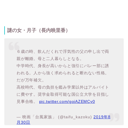
謎の女・月子（長内映里香）
６歳の時、飲んだくれで浮気性の父の申し出で両
親が離婚。母と二人暮らしとなる。
中学時代、身長が高いからと強引にバレー部に誘
われる。人から強く求められると断れない性格。
だが万年補欠。
高校時代、母の負担を鑑み学業以外はアルバイト
に費やす。奨学金取得可能な国公立大学を目指し
見事合格。
pic.twitter.com/goiAZEMCy0
— 映画「台風家族」 (@taifu_kazoku)
2019年8
月30日