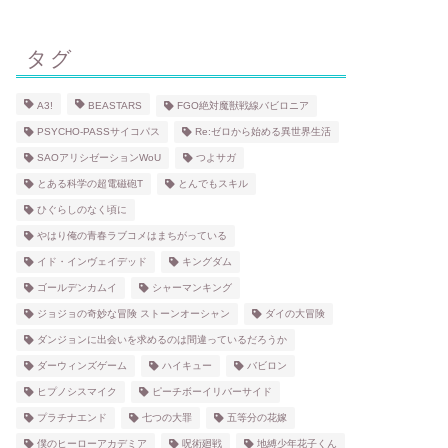
タグ
A3!
BEASTARS
FGO絶対魔獣戦線バビロニア
PSYCHO-PASSサイコパス
Re:ゼロから始める異世界生活
SAOアリシゼーションWoU
つよサガ
とある科学の超電磁砲T
とんでもスキル
ひぐらしのなく頃に
やはり俺の青春ラブコメはまちがっている
イド・インヴェイデッド
キングダム
ゴールデンカムイ
シャーマンキング
ジョジョの奇妙な冒険 ストーンオーシャン
ダイの大冒険
ダンジョンに出会いを求めるのは間違っているだろうか
ダーウィンズゲーム
ハイキュー
バビロン
ヒプノシスマイク
ピーチボーイリバーサイド
プラチナエンド
七つの大罪
五等分の花嫁
僕のヒーローアカデミア
呪術廻戦
地縛少年花子くん