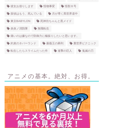
彼女お借りします
怪物事変
怪獣８号
探偵はもう、死んでいる
月が導く異世界道中
東京BABYLON
死神坊ちゃんと黒メイド
炎炎ノ消防隊
無職転生
痛いのは嫌なので防御力に極振りしたいと思います。
約束のネバーランド
薔薇王の葬列
裏世界ピクニック
転生したらスライムだった件
進撃の巨人
鬼滅の刃
アニメの基本。絶対、お得。