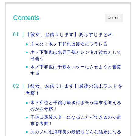
Contents
CLOSE
【彼女、お借りします】あらすじまとめ
主人公：木ノ下和也は彼女にフラレる
木ノ下和也は水原千鶴とレンタル彼女として
出会う
木ノ下和也は千鶴をスターにさせようと奮闘
する
【彼女、お借りします】最後の結末ラストを
考察！
木下和也と千鶴は最後付き合う結末を迎える
のかを考察！
千鶴は最後スターになることができるのか結
末を考察！
元カノの七海麻美の最後はどんな結末になる