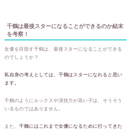
千鶴は最後スターになることができるのか結末
を考察！
女優を目指す千鶴は、最後スターになることができる
のでしょうか？
私自身の考えとしては、千鶴はスターになれると思い
ます。
千鶴のようにルックスや演技力が高い子は、そうそう
いるものではありません。
また、
千鶴にはこれまで女優になるために行ってきた