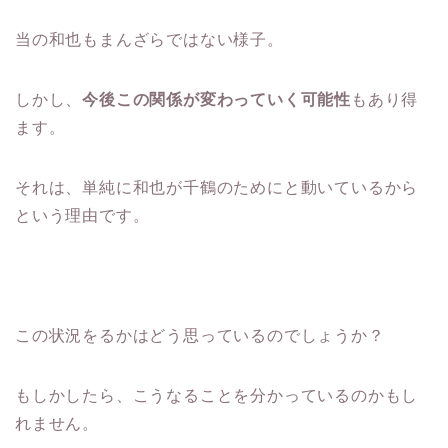
当の和也もまんざらではない様子。
しかし、
今後この関係が変わっていく可能性
もあり得
ます。
それは、単純に和也が千鶴のためにと動いているから
という理由です。
この状況をるかはどう思っているのでしょうか？
もしかしたら、こうなることを分かっているのかもし
れません。