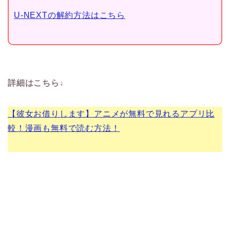
U-NEXTの解約方法はこちら
詳細はこちら↓
【彼女お借りします】アニメが無料で見れるアプリ比
較！漫画も無料で読む方法！