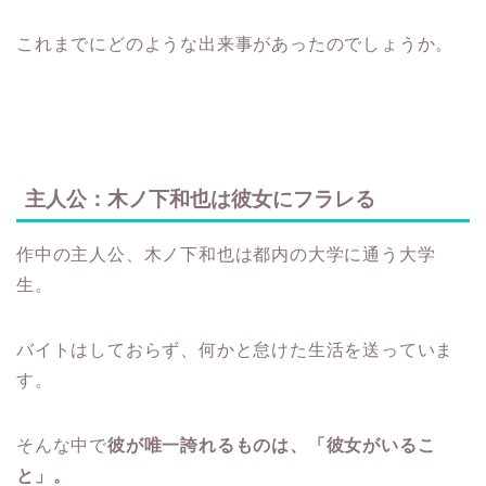
これまでにどのような出来事があったのでしょうか。
主人公：木ノ下和也は彼女にフラレる
作中の主人公、木ノ下和也は都内の大学に通う大学
生。
バイトはしておらず、何かと怠けた生活を送っていま
す。
そんな中で
彼が唯一誇れるものは、「彼女がいるこ
と」。