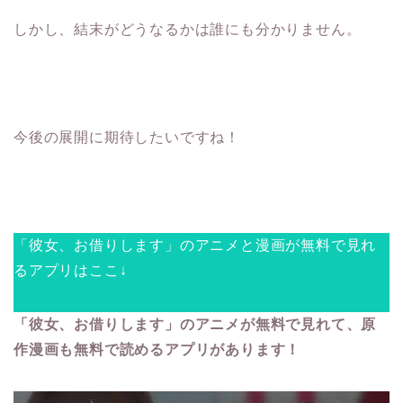
しかし、結末がどうなるかは誰にも分かりません。
今後の展開に期待したいですね！
「彼女、お借りします」のアニメと漫画が無料で見れ
るアプリはここ↓
「彼女、お借りします」のアニメが無料で見れて、原
作漫画も無料で読めるアプリがあります！