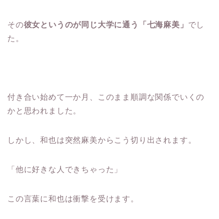
その
彼女というのが同じ大学に通う「七海麻美」
でし
た。
付き合い始めて一か月、このまま順調な関係でいくの
かと思われました。
しかし、和也は突然麻美からこう切り出されます。
「他に好きな人できちゃった」
この言葉に和也は衝撃を受けます。