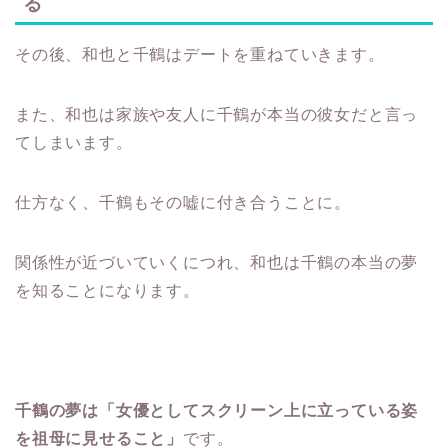
る
その後、和也と千鶴はデートを重ねていきます。
また、和也は家族や友人に千鶴が本当の彼女だと言っ
てしまいます。
仕方なく、千鶴もその嘘に付き合うことに。
関係性が近づいていくにつれ、和也は千鶴の本当の夢
を知ることになります。
千鶴の夢は「女優としてスクリーン上に立っている姿
を祖母に見せること」
です。