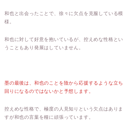
和也と出会ったことで、徐々に欠点を克服している模
様。
和也に対して好意を抱いているが、控えめな性格とい
うこともあり発展はしていません。
墨の最後は、和也のことを陰から応援するような立ち
回りになるのではないかと予想します。
控えめな性格で、極度の人見知りという欠点はありま
すが和也の言葉を糧に頑張っています。