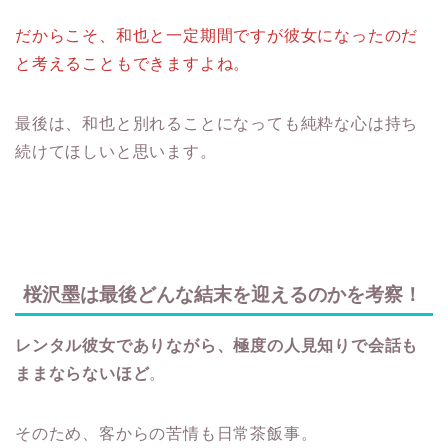
だからこそ、和也と一定期間ですが彼女になったのだ
と考えることもできますよね。
最後は、和也と別れることになっても純粋な心は持ち
続けてほしいと思います。
桜沢墨は最後どんな結末を迎えるのかを考察！
レンタル彼女でありながら、極度の人見知りで会話も
ままならないほど
。
そのため、客からの苦情も日常茶飯事。