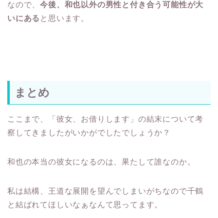
なので、
今後、和也以外の男性と付き合う可能性が大
いにある
と思います。
まとめ
ここまで、「彼女、お借りします」の結末について考
察してきましたがいかがでしたでしょうか？
和也の本当の彼女になるのは、果たして誰なのか。
私は結構、王道な展開を望んでしまいがちなので千鶴
と結ばれてほしいなぁなんて思ってます。