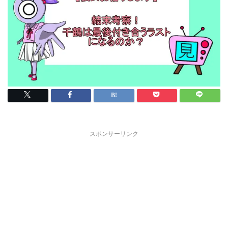
スポンサーリンク