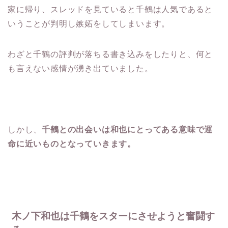
家に帰り、スレッドを見ていると千鶴は人気であると
いうことが判明し嫉妬をしてしまいます。
わざと千鶴の評判が落ちる書き込みをしたりと、何と
も言えない感情が湧き出ていました。
しかし、
千鶴との出会いは和也にとってある意味で運
命に近いものとなっていきます。
木ノ下和也は千鶴をスターにさせようと奮闘す