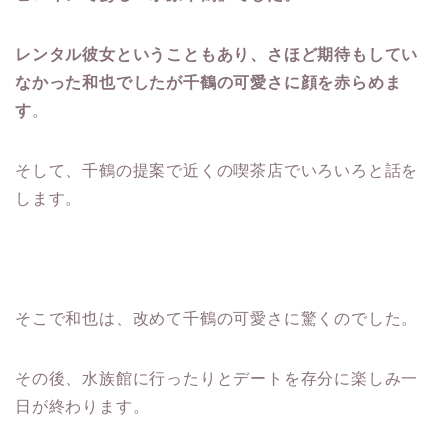
レンタル彼女ということもあり、さほど期待もしてい
なかった和也でしたが千鶴の可愛さに顔を赤らめま
す
。
そして、千鶴の提案で近くの喫茶店でいろいろと話を
します。
そこで和也は、改めて千鶴の可愛さに驚くのでした。
その後、水族館に行ったりとデートを存分に楽しみ一
日が終わります。