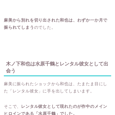
麻美から別れを切り出された和也は、わずか一か月で
振られてしまう
のでした。
木ノ下和也は水原千鶴とレンタル彼女として出
会う
麻美に振られたショックから和也は、たまたま目にし
た「レンタル彼女」に手を出してしまいます。
そこで、
レンタル彼女として現れたのが作中のメイン
ヒロインである「水原千鶴」でした。