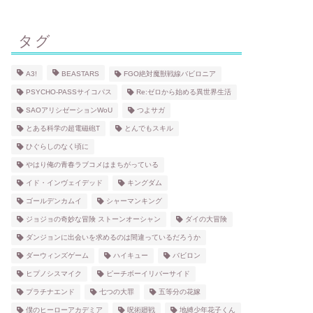
タグ
A3!
BEASTARS
FGO絶対魔獣戦線バビロニア
PSYCHO-PASSサイコパス
Re:ゼロから始める異世界生活
SAOアリシゼーションWoU
つよサガ
とある科学の超電磁砲T
とんでもスキル
ひぐらしのなく頃に
やはり俺の青春ラブコメはまちがっている
イド・インヴェイデッド
キングダム
ゴールデンカムイ
シャーマンキング
ジョジョの奇妙な冒険 ストーンオーシャン
ダイの大冒険
ダンジョンに出会いを求めるのは間違っているだろうか
ダーウィンズゲーム
ハイキュー
バビロン
ヒプノシスマイク
ピーチボーイリバーサイド
プラチナエンド
七つの大罪
五等分の花嫁
僕のヒーローアカデミア
呪術廻戦
地縛少年花子くん