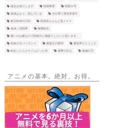
彼女お借りします
怪物事変
怪獣８号
探偵はもう、死んでいる
月が導く異世界道中
東京BABYLON
死神坊ちゃんと黒メイド
炎炎ノ消防隊
無職転生
痛いのは嫌なので防御力に極振りしたいと思います。
約束のネバーランド
薔薇王の葬列
裏世界ピクニック
転生したらスライムだった件
進撃の巨人
鬼滅の刃
アニメの基本。絶対、お得。