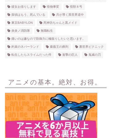
彼女お借りします
怪物事変
怪獣８号
探偵はもう、死んでいる
月が導く異世界道中
東京BABYLON
死神坊ちゃんと黒メイド
炎炎ノ消防隊
無職転生
痛いのは嫌なので防御力に極振りしたいと思います。
約束のネバーランド
薔薇王の葬列
裏世界ピクニック
転生したらスライムだった件
進撃の巨人
鬼滅の刃
アニメの基本。絶対、お得。