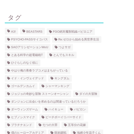
タグ
A3!
BEASTARS
FGO絶対魔獣戦線バビロニア
PSYCHO-PASSサイコパス
Re:ゼロから始める異世界生活
SAOアリシゼーションWoU
つよサガ
とある科学の超電磁砲T
とんでもスキル
ひぐらしのなく頃に
やはり俺の青春ラブコメはまちがっている
イド・インヴェイデッド
キングダム
ゴールデンカムイ
シャーマンキング
ジョジョの奇妙な冒険 ストーンオーシャン
ダイの大冒険
ダンジョンに出会いを求めるのは間違っているだろうか
ダーウィンズゲーム
ハイキュー
バビロン
ヒプノシスマイク
ピーチボーイリバーサイド
プラチナエンド
七つの大罪
五等分の花嫁
僕のヒーローアカデミア
呪術廻戦
地縛少年花子くん