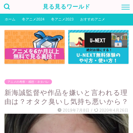
見る見るワールド
ホーム
冬アニメ2024
冬アニメ2023
おすすめアニメ
アニメの考察・感想・ネタバレ
新海誠監督や作品を嫌いと言われる理
由は？オタク臭いし気持ち悪いから？
2019年7月8日
/
2020年4月26日