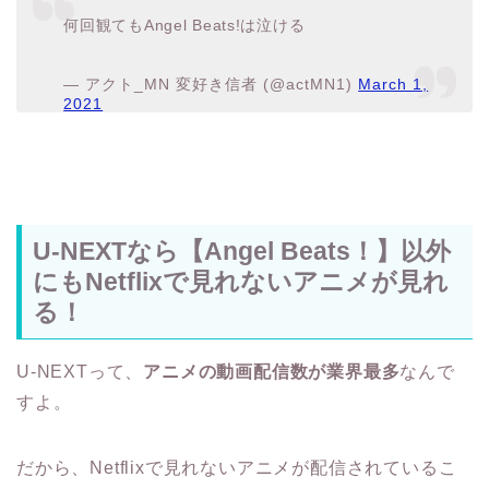
何回観てもAngel Beats!は泣ける
— アクト_MN 変好き信者 (@actMN1)
March 1,
2021
U-NEXTなら【Angel Beats！】以外
にもNetflixで見れないアニメが見れ
る！
U-NEXTって、
アニメの動画配信数が業界最多
なんで
すよ。
だから、Netflixで見れないアニメが配信されているこ