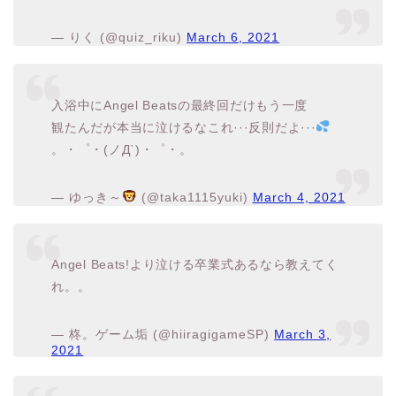
— りく (@quiz_riku)
March 6, 2021
入浴中にAngel Beatsの最終回だけもう一度
観たんだが本当に泣けるなこれ···反則だよ···
。・゜・(ノД`)・゜・。
— ゆっき～
(@taka1115yuki)
March 4, 2021
Angel Beats!より泣ける卒業式あるなら教えてく
れ。。
— 柊。ゲーム垢 (@hiiragigameSP)
March 3,
2021