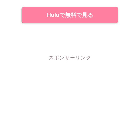
Huluで無料で見る
スポンサーリンク