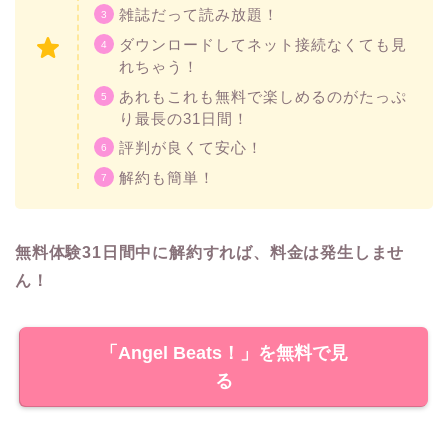
雑誌だって読み放題！
ダウンロードしてネット接続なくても見
れちゃう！
あれもこれも無料で楽しめるのがたっぷ
り最長の31日間！
評判が良くて安心！
解約も簡単！
無料体験31日間中に解約すれば、料金は発生しませ
ん！
「Angel Beats！」を無料で見
る