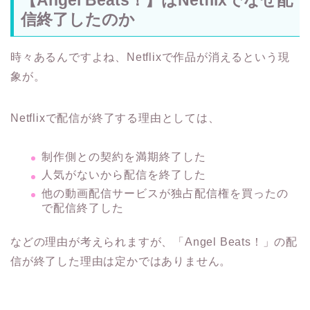
信終了したのか
時々あるんですよね、Netflixで作品が消えるという現
象が。
Netflixで配信が終了する理由としては、
制作側との契約を満期終了した
人気がないから配信を終了した
他の動画配信サービスが独占配信権を買ったの
で配信終了した
などの理由が考えられますが、「Angel Beats！」の配
信が終了した理由は定かではありません。