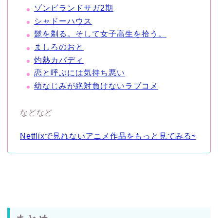
ゾンビランドサガ2期
シャドーハウス
髭を剃る。そして女子高生を拾う。
ましろのおと
灼熱カバディ
恋と呼ぶには気持ち悪い
幼なじみが絶対負けないラブコメ
などなど
Netflixで見れないアニメ作品をもっと見てみる⇨