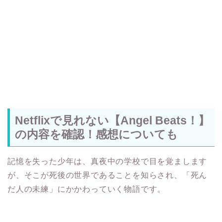
Netflixで見れない【Angel Beats！】
の内容を確認！感想についても
記憶を失った少年は、真夜中の学校で目を覚まします
が、そこが死後の世界であることを知らされ、「死ん
だ人の未練」にかかわっていく物語です。