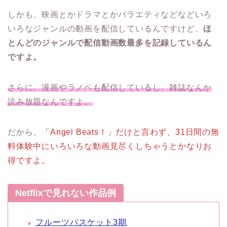
しかも、映画とかドラマとかバラエティなどなどいろ
いろなジャンルの動画を配信しているんですけど、
ほ
とんどのジャンルで配信動画数最多を記録しているん
ですよ。
さらに、漫画やラノベも配信しているし、雑誌なんか
読み放題なんですよ。
だから、
「Angel Beats！」だけと言わず、31日間の無
料体験中にいろいろな動画見尽くしちゃうとかなりお
得ですよ。
Netflixで見れない作品例
フルーツバスケット3期