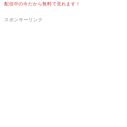
配信中の今だから無料で見れます！
スポンサーリンク