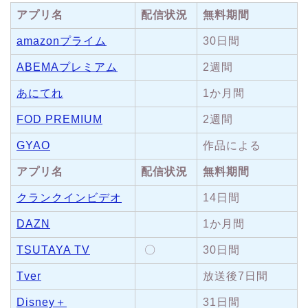
アプリ名
配信状況
無料期間
amazonプライム
30日間
ABEMAプレミアム
2週間
あにてれ
1か月間
FOD PREMIUM
2週間
GYAO
作品による
アプリ名
配信状況
無料期間
クランクインビデオ
14日間
DAZN
1か月間
TSUTAYA TV
〇
30日間
Tver
放送後7日間
Disney＋
31日間