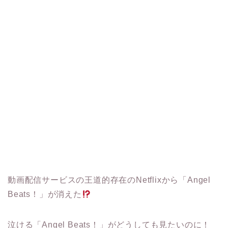
動画配信サービスの王道的存在のNetflixから「Angel
Beats！」が消えた
泣ける「Angel Beats！」がどうしても見たいのに！