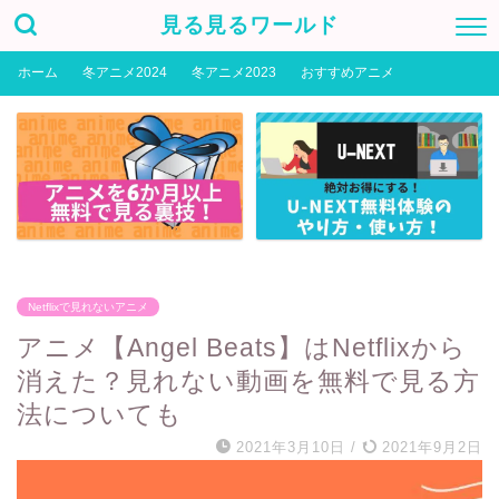
見る見るワールド
ホーム
冬アニメ2024
冬アニメ2023
おすすめアニメ
Netflixで見れないアニメ
アニメ【Angel Beats】はNetflixから
消えた？見れない動画を無料で見る方
法についても
2021年3月10日
/
2021年9月2日