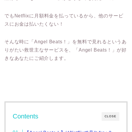
でもNetflixに月額料金を払っているから、他のサービ
スにお金は払いたくない！
そんな時に「Angel Beats！」を無料で見れるというあ
りがたい救世主なサービスを、「Angel Beats！」が好
きなあなたにご紹介します。
Contents
CLOSE