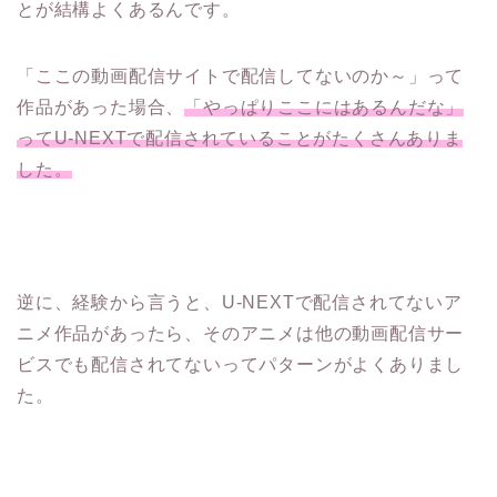
とが結構よくあるんです。
「ここの動画配信サイトで配信してないのか～」って
作品があった場合、
「やっぱりここにはあるんだな」
ってU-NEXTで配信されていることがたくさんありま
した。
逆に、経験から言うと、U-NEXTで配信されてないア
ニメ作品があったら、そのアニメは他の動画配信サー
ビスでも配信されてないってパターンがよくありまし
た。