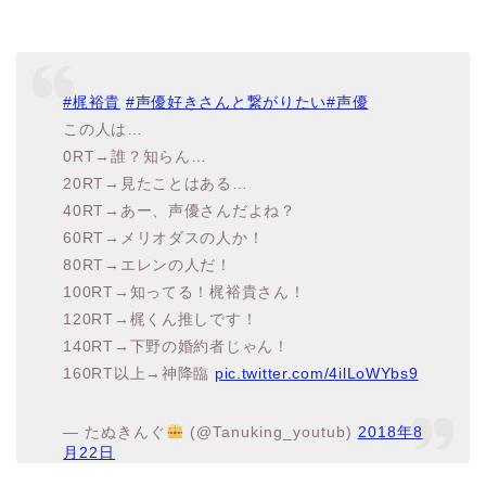
#梶裕貴
#声優好きさんと繋がりたい
#声優
この人は…
0RT→誰？知らん…
20RT→見たことはある…
40RT→あー、声優さんだよね？
60RT→メリオダスの人か！
80RT→エレンの人だ！
100RT→知ってる！梶裕貴さん！
120RT→梶くん推しです！
140RT→下野の婚約者じゃん！
160RT以上→神降臨
pic.twitter.com/4ilLoWYbs9
— たぬきんぐ
(@Tanuking_youtub)
2018年8
月22日