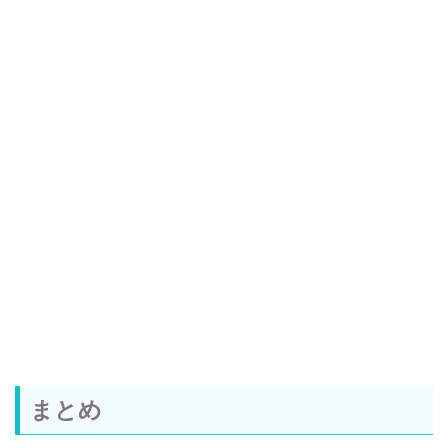
まとめ
「天気の子」の高井刑事役は、主役ではない脇役です
が、ものすごい実績を持つ、大人気の声優・梶裕貴さ
んが担当しているのでした。