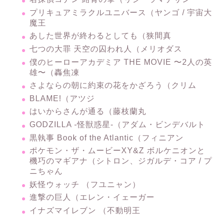
あした世界が終わるとしても（狭間真
七つの大罪 天空の囚われ人（メリオダス
僕のヒーローアカデミア THE MOVIE 〜2人の英
雄〜（轟焦凍
さよならの朝に約束の花をかざろう（クリム
BLAME!（アツジ
はいからさんが通る（藤枝蘭丸
GODZILLA -怪獣惑星-（アダム・ビンデバルト
黒執事 Book of the Atlantic（フィニアン
ポケモン・ザ・ムービーXY&Z ボルケニオンと
機巧のマギアナ（シトロン、ジガルデ・コア / プ
ニちゃん
妖怪ウォッチ （フユニャン）
進撃の巨人（エレン・イェーガー
イナズマイレブン （不動明王
超電影版SDガンダム三国伝 〜Brave Battle
Warriors〜（劉備ガンダム