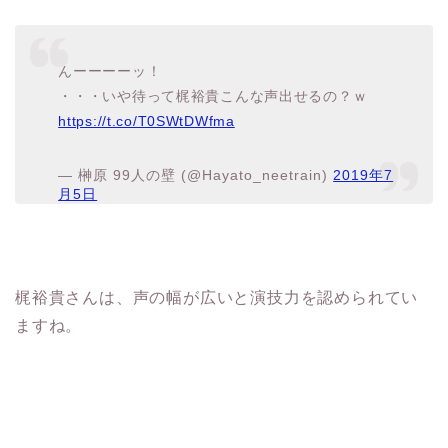
んーーーーッ！
・・・いや待って梶裕貴こんな声出せるの？ｗ
https://t.co/T0SWtDWfma
— 榊原 99人の壁 (@Hayato_neetrain)
2019年7
月5日
梶裕貴さんは、声の幅が広いと演技力を認められてい
ますね。
「天気の子」で刑事の高井役・梶裕