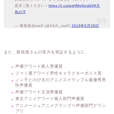
是非ご覧ください！
https://t.co/wsHMp5mddV
#天
気の子
— 梶裕貴@staff (@KAJI_staff)
2019年5月29日
また、梶裕貴さんの実力を実証するように、
声優アワード新人男優賞
ファミ通アワード男性キャラクターボイス賞
ノン子とのび太のアニメスクランブル最優秀男
性声優賞
声優アワード主演男優賞
東京アニメアワード個人部門声優賞
アニメージュアニメグランプリ声優部門グラン
プリ