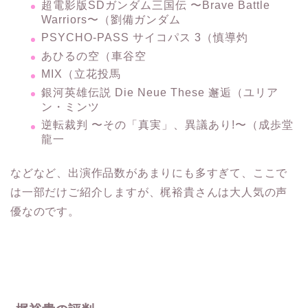
PSYCHO-PASS サイコパス 3（慎導灼
あひるの空（車谷空
MIX（立花投馬
銀河英雄伝説 Die Neue These 邂逅（ユリア
ン・ミンツ
逆転裁判 〜その「真実」、異議あり!〜（成歩堂
龍一
などなど、出演作品数があまりにも多すぎて、ここで
は一部だけご紹介しますが、梶裕貴さんは大人気の声
優なのです。
梶裕貴の評判