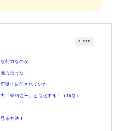
CLOSE
んな能力なのか
の能力だった
限牢獄で封印されていた
力「誓約之王」と進化する！（16巻）
で見る方法！