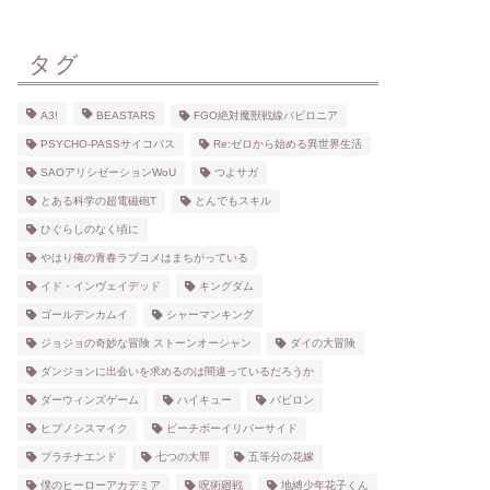
タグ
A3!
BEASTARS
FGO絶対魔獣戦線バビロニア
PSYCHO-PASSサイコパス
Re:ゼロから始める異世界生活
SAOアリシゼーションWoU
つよサガ
とある科学の超電磁砲T
とんでもスキル
ひぐらしのなく頃に
やはり俺の青春ラブコメはまちがっている
イド・インヴェイデッド
キングダム
ゴールデンカムイ
シャーマンキング
ジョジョの奇妙な冒険 ストーンオーシャン
ダイの大冒険
ダンジョンに出会いを求めるのは間違っているだろうか
ダーウィンズゲーム
ハイキュー
バビロン
ヒプノシスマイク
ピーチボーイリバーサイド
プラチナエンド
七つの大罪
五等分の花嫁
僕のヒーローアカデミア
呪術廻戦
地縛少年花子くん