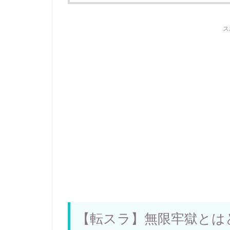
ス
【転スラ】無限牢獄とは