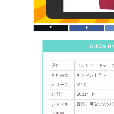
SHOW BY
原作
サンリオ キャラ
制作会社
キネマシトラス
シリーズ
第1期
公開年
2021年冬
ジャンル
音楽、可愛い女の
世界観