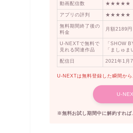
動画配信数
★★★★★
アプリの評判
★★★★★
無料期間終了後の
月額2189円
料金
U-NEXTで無料で
「SHOW B
見れる関連作品
「ましゅま
配信日
2021年1月
U-NEXTは無料登録した瞬間か
U-N
※無料お試し期間中に解約すれば