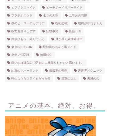
ヒプノシスマイク
ピーチボーイリバーサイド
プラチナエンド
七つの大罪
五等分の花嫁
僕のヒーローアカデミア
呪術廻戦
地縛少年花子くん
彼女お借りします
怪物事変
怪獣８号
探偵はもう、死んでいる
月が導く異世界道中
東京BABYLON
死神坊ちゃんと黒メイド
炎炎ノ消防隊
無職転生
痛いのは嫌なので防御力に極振りしたいと思います。
約束のネバーランド
薔薇王の葬列
裏世界ピクニック
転生したらスライムだった件
進撃の巨人
鬼滅の刃
アニメの基本。絶対、お得。