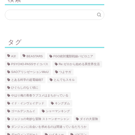
タグ
A3!
BEASTARS
FGO絶対魔獣戦線バビロニア
PSYCHO-PASSサイコパス
Re:ゼロから始める異世界生活
SAOアリシゼーションWoU
つよサガ
とある科学の超電磁砲T
とんでもスキル
ひぐらしのなく頃に
やはり俺の青春ラブコメはまちがっている
イド・インヴェイデッド
キングダム
ゴールデンカムイ
シャーマンキング
ジョジョの奇妙な冒険 ストーンオーシャン
ダイの大冒険
ダンジョンに出会いを求めるのは間違っているだろうか
ダーウィンズゲーム
ハイキュー
バビロン