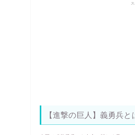
ス
【進撃の巨人】義勇兵と