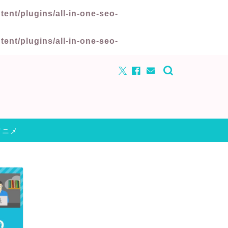
nt/plugins/all-in-one-seo-
nt/plugins/all-in-one-seo-
アニメ