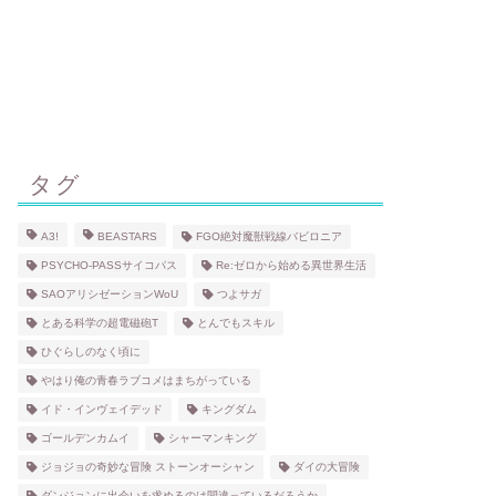
タグ
A3!
BEASTARS
FGO絶対魔獣戦線バビロニア
PSYCHO-PASSサイコパス
Re:ゼロから始める異世界生活
SAOアリシゼーションWoU
つよサガ
とある科学の超電磁砲T
とんでもスキル
ひぐらしのなく頃に
やはり俺の青春ラブコメはまちがっている
イド・インヴェイデッド
キングダム
ゴールデンカムイ
シャーマンキング
ジョジョの奇妙な冒険 ストーンオーシャン
ダイの大冒険
ダンジョンに出会いを求めるのは間違っているだろうか