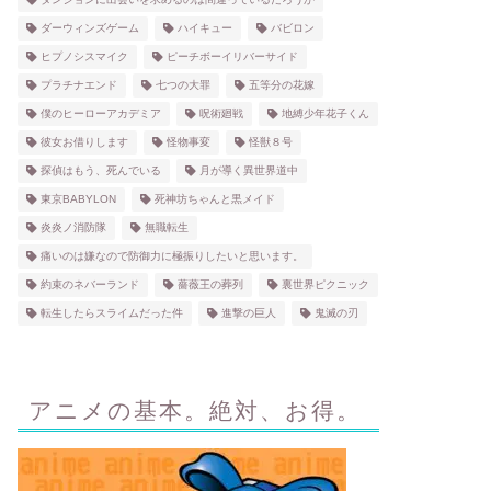
ダーウィンズゲーム
ハイキュー
バビロン
ヒプノシスマイク
ピーチボーイリバーサイド
プラチナエンド
七つの大罪
五等分の花嫁
僕のヒーローアカデミア
呪術廻戦
地縛少年花子くん
彼女お借りします
怪物事変
怪獣８号
探偵はもう、死んでいる
月が導く異世界道中
東京BABYLON
死神坊ちゃんと黒メイド
炎炎ノ消防隊
無職転生
痛いのは嫌なので防御力に極振りしたいと思います。
約束のネバーランド
薔薇王の葬列
裏世界ピクニック
転生したらスライムだった件
進撃の巨人
鬼滅の刃
アニメの基本。絶対、お得。