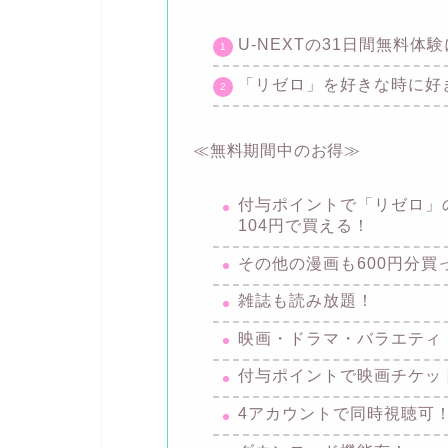
U-NEXTの31日間無料体
「リゼロ」を好きな時に好
≪無料期間中のお得≫
付与ポイントで「リゼロ」の
104円で買える！
その他の漫画も600円分買
雑誌も読み放題！
映画・ドラマ・バラエティ
付与ポイントで映画チケッ
4アカウントで同時視聴可