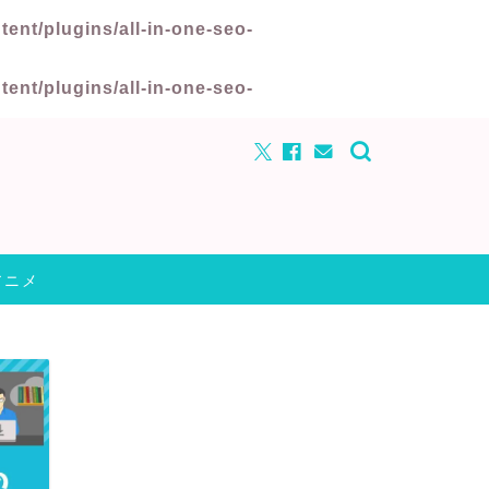
nt/plugins/all-in-one-seo-
nt/plugins/all-in-one-seo-
アニメ