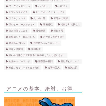
ダーウィンズゲーム
ハイキュー
バビロン
ヒプノシスマイク
ピーチボーイリバーサイド
プラチナエンド
七つの大罪
五等分の花嫁
僕のヒーローアカデミア
呪術廻戦
地縛少年花子くん
彼女お借りします
怪物事変
怪獣８号
探偵はもう、死んでいる
月が導く異世界道中
東京BABYLON
死神坊ちゃんと黒メイド
炎炎ノ消防隊
無職転生
痛いのは嫌なので防御力に極振りしたいと思います。
約束のネバーランド
薔薇王の葬列
裏世界ピクニック
転生したらスライムだった件
進撃の巨人
鬼滅の刃
アニメの基本。絶対、お得。