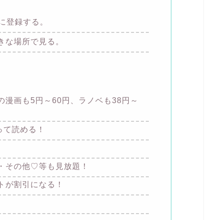
験に登録する。
きな場所で見る。
漫画も5円～60円、ラノベも38円～
って読める！
・その他♡等も見放題！
トが割引になる！
！