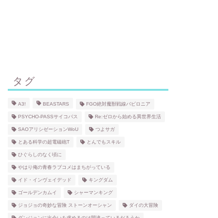
タグ
A3!
BEASTARS
FGO絶対魔獣戦線バビロニア
PSYCHO-PASSサイコパス
Re:ゼロから始める異世界生活
SAOアリシゼーションWoU
つよサガ
とある科学の超電磁砲T
とんでもスキル
ひぐらしのなく頃に
やはり俺の青春ラブコメはまちがっている
イド・インヴェイデッド
キングダム
ゴールデンカムイ
シャーマンキング
ジョジョの奇妙な冒険 ストーンオーシャン
ダイの大冒険
ダンジョンに出会いを求めるのは間違っているだろうか