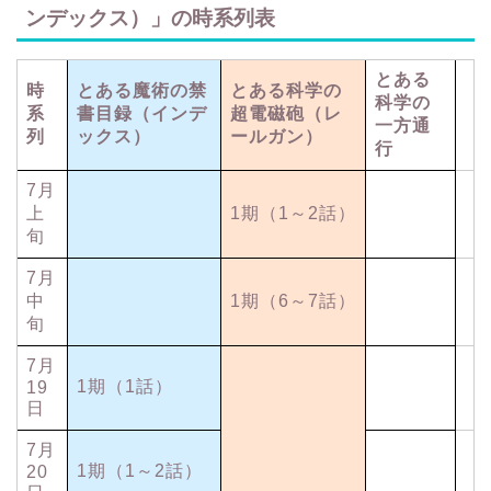
ンデックス）」の時系列表
とある
時
とある魔術の禁
とある科学の
科学の
系
書目録（インデ
超電磁砲（レ
一方通
列
ックス）
ールガン）
行
7月
上
1期（1～2話）
旬
7月
中
1期（6～7話）
旬
7月
1期（1話）
19
日
7月
1期（1～2話）
20