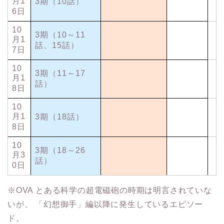
月1
3期（10話）
6日
10
3期（10～11
月1
話、15話）
7日
10
3期（11～17
月1
話）
8日
10
月1
3期（18話）
8日
10
3期（18～26
月3
話）
0日
※OVA とある科学の超電磁砲の時期は明言されていな
いが、 「幻想御手」編以降に発生しているエピソー
ド。